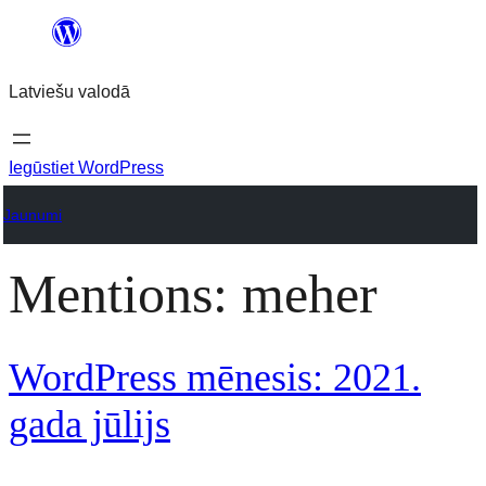
Pāriet
uz
Latviešu valodā
saturu
Iegūstiet WordPress
Jaunumi
Mentions:
meher
WordPress mēnesis: 2021.
gada jūlijs