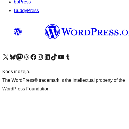
bbPress
BuddyPress
Apmeklējiet mūsu X (agrāk Twitter) kontu
Apmeklējiet mūsu Bluesky kontu
Apmeklējiet mūsu Mastodon kontu
Apmeklējiet mūsu Threads kontu
Apmeklējiet mūsu Facebook lapu
Apmeklējiet mūsu Instagram kontu
Apmeklējiet mūsu LinkedIn kontu
Apmeklējiet mūsu TikTok kontu
Apmeklējiet mūsu YouTube kanālu
Apmeklējiet mūsu Tumblr kontu
Kods ir dzeja.
The WordPress® trademark is the intellectual property of the
WordPress Foundation.