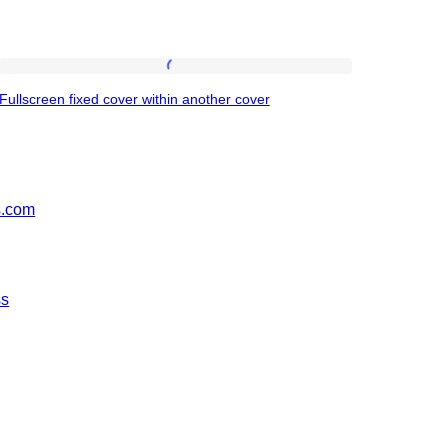
Fullscreen
Fullscreen fixed cover within another cover
fixed
cover
within
another
s.com
cover
ss