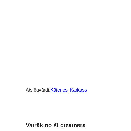
reizes
Atslēgvārdi:
Kājenes
, 
Karkass
Vairāk no šī dizainera