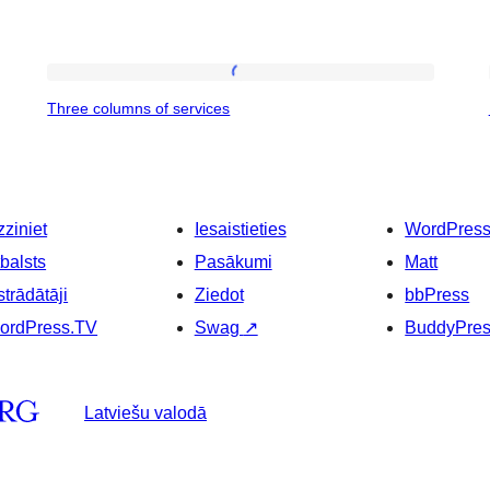
Three
Three columns of services
columns
of
services
ziniet
Iesaistieties
WordPres
balsts
Pasākumi
Matt
strādātāji
Ziedot
bbPress
ordPress.TV
Swag
↗
BuddyPre
Latviešu valodā