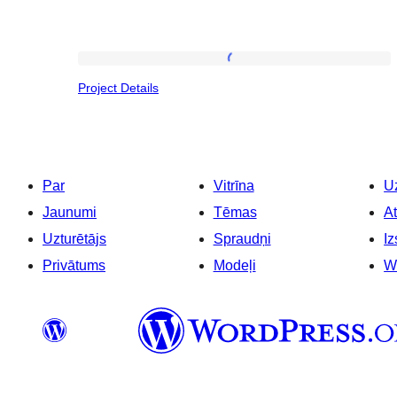
Project
Project Details
Details
Par
Vitrīna
Uz
Jaunumi
Tēmas
At
Uzturētājs
Spraudņi
Iz
Privātums
Modeļi
W