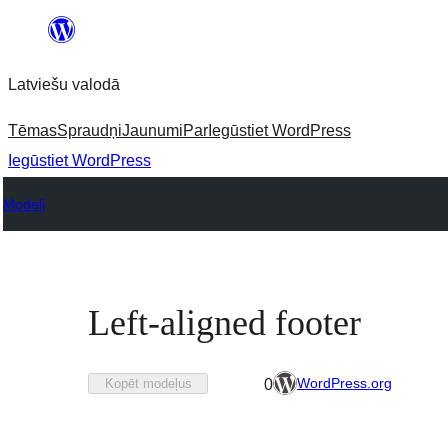
Pāriet
uz
Latviešu valodā
saturu
Tēmas
Spraudņi
Jaunumi
Par
Iegūstiet WordPress
Iegūstiet WordPress
Modeļi
Left-aligned footer
Pievienots
WordPress.org
Kopēt modeļus
0
izlasei
0