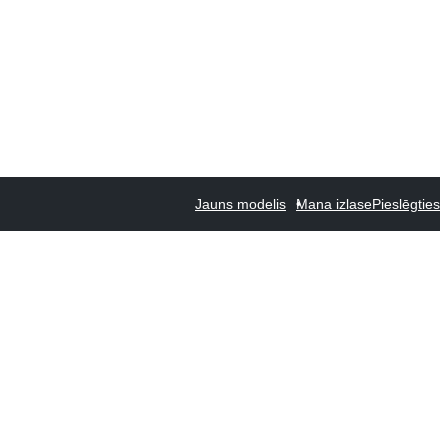
Jauns modelis
Mana izlase
Pieslēgties