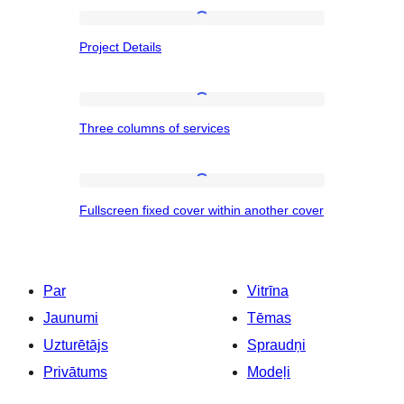
Project
Project Details
Details
Three
Three columns of services
columns
of
services
Fullscreen
Fullscreen fixed cover within another cover
fixed
cover
within
Par
Vitrīna
another
Jaunumi
Tēmas
cover
Uzturētājs
Spraudņi
Privātums
Modeļi