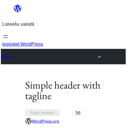
Pāriet
uz
Latviešu valodā
saturu
Iegūstiet WordPress
Modeļi
Simple header with
tagline
Pievienots
Kopēt modeļus
56
izlasei
WordPress.org