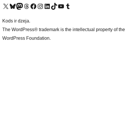
Apmeklējiet mūsu X (agrāk Twitter) kontu
Apmeklējiet mūsu Bluesky kontu
Apmeklējiet mūsu Mastodon kontu
Apmeklējiet mūsu Threads kontu
Apmeklējiet mūsu Facebook lapu
Apmeklējiet mūsu Instagram kontu
Apmeklējiet mūsu LinkedIn kontu
Apmeklējiet mūsu TikTok kontu
Apmeklējiet mūsu YouTube kanālu
Apmeklējiet mūsu Tumblr kontu
Kods ir dzeja.
The WordPress® trademark is the intellectual property of the
WordPress Foundation.