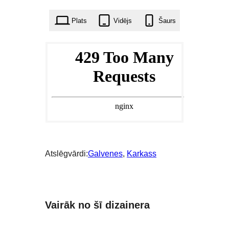
56
reizes
Plats
Vidējs
Šaurs
Atslēgvārdi:
Galvenes
, 
Karkass
Vairāk no šī dizainera