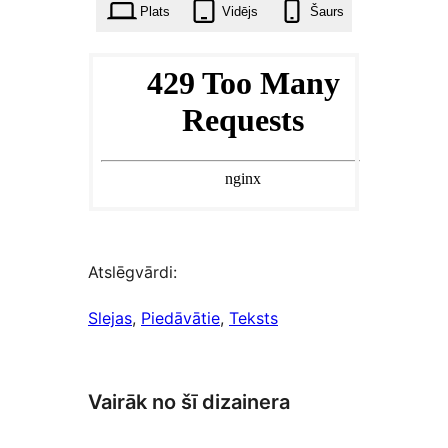
reizes
Plats
Vidējs
Šaurs
Atslēgvārdi:
Slejas
, 
Piedāvātie
, 
Teksts
Vairāk no šī dizainera