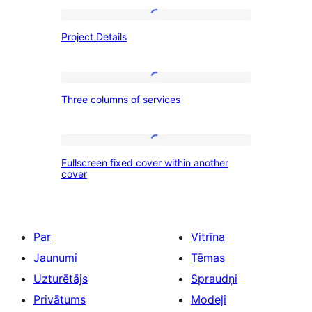
Project
Project Details
Details
Three
Three columns of services
columns
of
services
Fullscreen
Fullscreen fixed cover within another
fixed
cover
cover
within
another
Par
Vitrīna
cover
Jaunumi
Tēmas
Uzturētājs
Spraudņi
Privātums
Modeļi