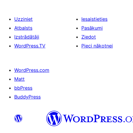
Uzziniet
Iesaistieties
Atbalsts
Pasākumi
Izstrādātāji
Ziedot
WordPress.TV
Pieci nākotnei
WordPress.com
Matt
bbPress
BuddyPress