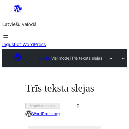
Pāriet
uz
Latviešu valodā
saturu
Iegūstiet WordPress
Modeļi
Visi modeļi
Trīs teksta slejas
Trīs teksta slejas
Pievienots
0
Kopēt modeļus
izlasei
WordPress.org
0