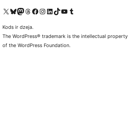
Apmeklējiet mūsu X (agrāk Twitter) kontu
Apmeklējiet mūsu Bluesky kontu
Apmeklējiet mūsu Mastodon kontu
Apmeklējiet mūsu Threads kontu
Apmeklējiet mūsu Facebook lapu
Apmeklējiet mūsu Instagram kontu
Apmeklējiet mūsu LinkedIn kontu
Apmeklējiet mūsu TikTok kontu
Apmeklējiet mūsu YouTube kanālu
Apmeklējiet mūsu Tumblr kontu
Kods ir dzeja.
The WordPress® trademark is the intellectual property
of the WordPress Foundation.