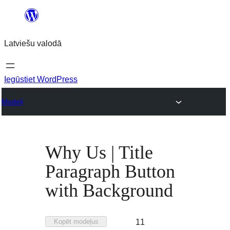
Pāriet
uz
Latviešu valodā
saturu
Iegūstiet WordPress
Modeļi
Why Us | Title
Paragraph Button
with Background
Pievienots
Kopēt modeļus
11