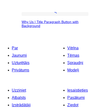
Why
Why Us | Title Paragraph Button with
Us
Background
|
Title
Paragraph
Par
Vitrīna
Button
Jaunumi
Tēmas
with
Uzturētājs
Spraudņi
Background
Privātums
Modeļi
Uzziniet
Iesaistieties
Atbalsts
Pasākumi
Izstrādātāji
Ziedot