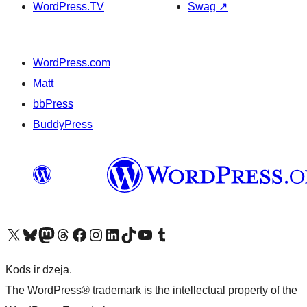
WordPress.TV
Swag
↗
WordPress.com
Matt
bbPress
BuddyPress
Apmeklējiet mūsu X (agrāk Twitter) kontu
Apmeklējiet mūsu Bluesky kontu
Apmeklējiet mūsu Mastodon kontu
Apmeklējiet mūsu Threads kontu
Apmeklējiet mūsu Facebook lapu
Apmeklējiet mūsu Instagram kontu
Apmeklējiet mūsu LinkedIn kontu
Apmeklējiet mūsu TikTok kontu
Apmeklējiet mūsu YouTube kanālu
Apmeklējiet mūsu Tumblr kontu
Kods ir dzeja.
The WordPress® trademark is the intellectual property of the