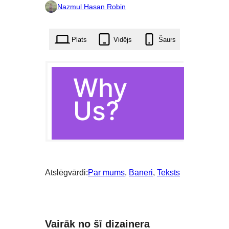
izlasei
Nazmul Hasan Robin
11
reizes
Plats
Vidējs
Šaurs
Atslēgvārdi:
Par mums
, 
Baneri
, 
Teksts
Vairāk no šī dizainera