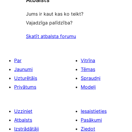
Jums ir kaut kas ko teikt?
Vajadzīga palīdzība?
Skatīt atbalsta forumu
Par
Vitrīna
Jaunumi
Tēmas
Uzturētājs
Spraudņi
Privātums
Modeļi
Uzziniet
Iesaistieties
Atbalsts
Pasākumi
Izstrādātāji
Ziedot