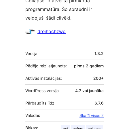
Collapse” ir atvērtā pirmkoda
programmatūra. Šo spraudni ir
veidojuši šādi cilvēki.
Līdzdalībnieki
dreihochzwo
Meta
Versija
1.3.2
Pēdējo reizi atjaunots:
pirms
2 gadiem
Aktīvās instalācijas:
200+
WordPress versija
4.7 vai jaunāka
Pārbaudīts līdz:
6.7.6
Valodas
Skatīt visus 2
Birkas:
acf
acfpro
collapse