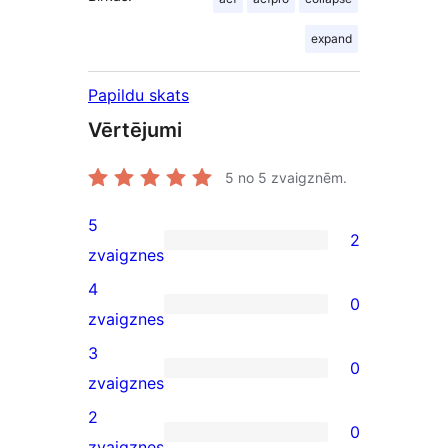
expand
Papildu skats
Vērtējumi
5
no 5 zvaigznēm.
5
2
2
zvaigznes
5-
4
0
star
0
zvaigznes
reviews
4-
3
0
star
0
zvaigznes
reviews
3-
2
0
star
0
zvaigznes