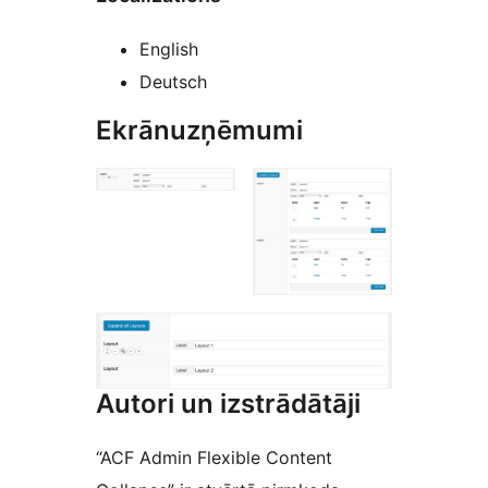
English
Deutsch
Ekrānuzņēmumi
Autori un izstrādātāji
“ACF Admin Flexible Content