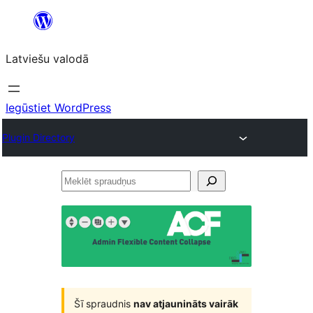
Pāriet
uz
Latviešu valodā
saturu
Iegūstiet WordPress
Plugin Directory
Meklēt
spraudņus
Šī spraudnis
nav atjaunināts vairāk