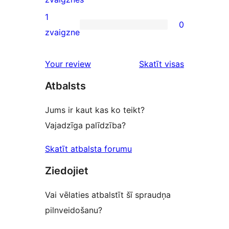
reviews
2-
1
0
star
0
zvaigzne
reviews
1-
star
atsauksmes
Your review
Skatīt visas
reviews
Atbalsts
Jums ir kaut kas ko teikt?
Vajadzīga palīdzība?
Skatīt atbalsta forumu
Ziedojiet
Vai vēlaties atbalstīt šī spraudņa
pilnveidošanu?