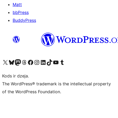
Matt
bbPress
BuddyPress
Apmeklējiet mūsu X (agrāk Twitter) kontu
Apmeklējiet mūsu Bluesky kontu
Apmeklējiet mūsu Mastodon kontu
Apmeklējiet mūsu Threads kontu
Apmeklējiet mūsu Facebook lapu
Apmeklējiet mūsu Instagram kontu
Apmeklējiet mūsu LinkedIn kontu
Apmeklējiet mūsu TikTok kontu
Apmeklējiet mūsu YouTube kanālu
Apmeklējiet mūsu Tumblr kontu
Kods ir dzeja.
The WordPress® trademark is the intellectual property
of the WordPress Foundation.