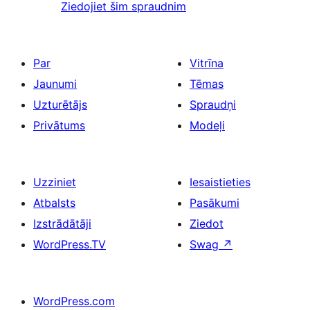
Ziedojiet šim spraudnim
Par
Vitrīna
Jaunumi
Tēmas
Uzturētājs
Spraudņi
Privātums
Modeļi
Uzziniet
Iesaistieties
Atbalsts
Pasākumi
Izstrādātāji
Ziedot
WordPress.TV
Swag
↗
WordPress.com