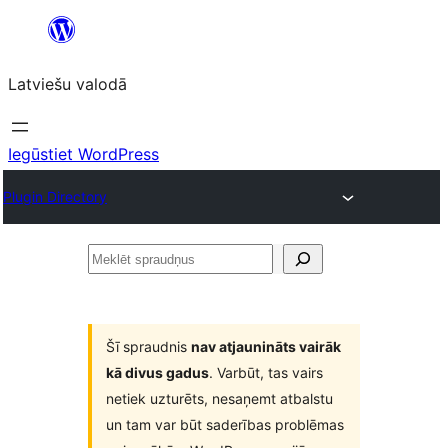
Pāriet
uz
Latviešu valodā
saturu
Iegūstiet WordPress
Plugin Directory
Meklēt
spraudņus
Šī spraudnis
nav atjaunināts vairāk
kā divus gadus
. Varbūt, tas vairs
netiek uzturēts, nesaņemt atbalstu
un tam var būt saderības problēmas