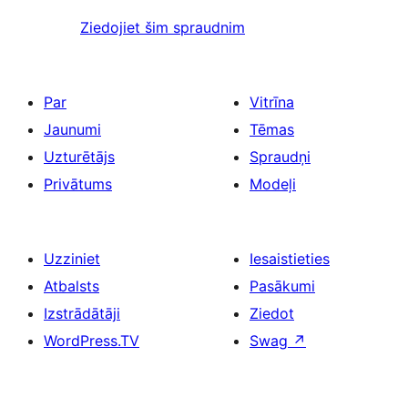
Ziedojiet šim spraudnim
Par
Vitrīna
Jaunumi
Tēmas
Uzturētājs
Spraudņi
Privātums
Modeļi
Uzziniet
Iesaistieties
Atbalsts
Pasākumi
Izstrādātāji
Ziedot
WordPress.TV
Swag
↗