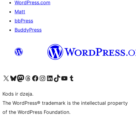
WordPress.com
Matt
bbPress
BuddyPress
Apmeklējiet mūsu X (agrāk Twitter) kontu
Apmeklējiet mūsu Bluesky kontu
Apmeklējiet mūsu Mastodon kontu
Apmeklējiet mūsu Threads kontu
Apmeklējiet mūsu Facebook lapu
Apmeklējiet mūsu Instagram kontu
Apmeklējiet mūsu LinkedIn kontu
Apmeklējiet mūsu TikTok kontu
Apmeklējiet mūsu YouTube kanālu
Apmeklējiet mūsu Tumblr kontu
Kods ir dzeja.
The WordPress® trademark is the intellectual property
of the WordPress Foundation.