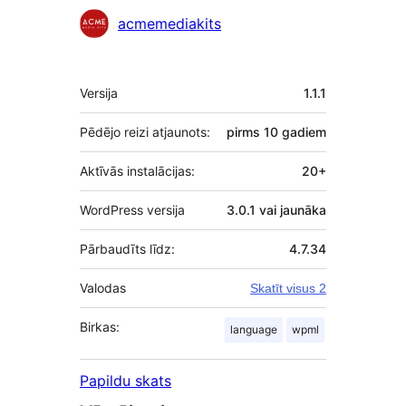
Līdzdalībnieki
acmemediakits
Meta
Versija
1.1.1
Pēdējo reizi atjaunots:
pirms
10 gadiem
Aktīvās instalācijas:
20+
WordPress versija
3.0.1 vai jaunāka
Pārbaudīts līdz:
4.7.34
Valodas
Skatīt visus 2
Birkas:
language
wpml
Papildu skats