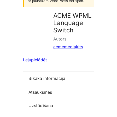
ar jaunākām WordPress versijām.
ACME WPML
Language
Switch
Autors
acmemediakits
Lejupielādēt
Sīkāka informācija
Atsauksmes
Uzstādīšana