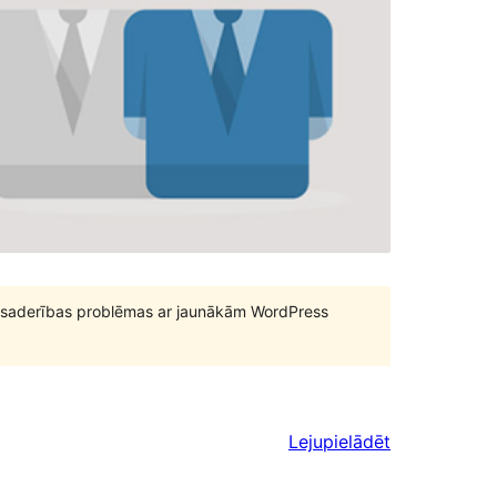
būt saderības problēmas ar jaunākām WordPress
Lejupielādēt