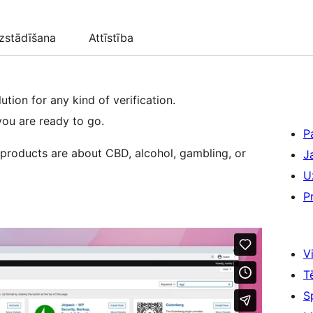
zstādīšana
Attīstība
tion for any kind of verification.
you are ready to go.
P
 products are about CBD, alcohol, gambling, or
J
U
P
Vi
T
S