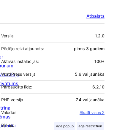
Atbalsts
Meta
Versija
1.2.0
Pēdējo reizi atjaunots:
pirms
3 gadiem
ar
Aktīvās instalācijas:
100+
aunumi
zturētājs
WordPress versija
5.6 vai jaunāka
rivātums
Pārbaudīts līdz:
6.2.10
PHP versija
7.4 vai jaunāka
trīna
Valodas
Skatīt visus 2
ēmas
praudņi
Birkas:
age popup
age restriction