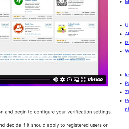
M
U
A
Iz
W
Ie
P
Z
P
n
on and begin to configure your verification settings.
and decide if it should apply to registered users or