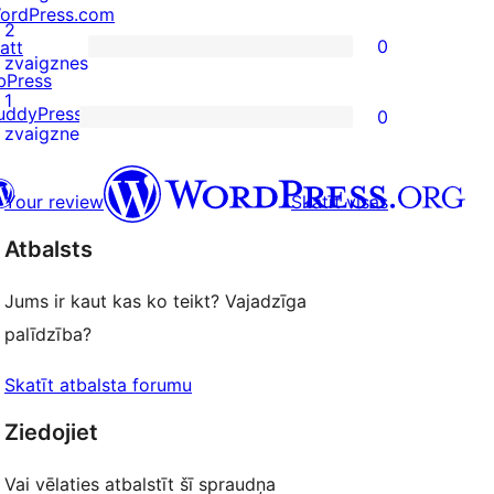
ordPress.com
reviews
3-
2
0
att
star
0
zvaigznes
bPress
review
2-
1
uddyPress
0
star
0
zvaigzne
reviews
1-
star
atsauksmes
Your review
Skatīt visas
reviews
Atbalsts
 kontu
su Bluesky kontu
Jums ir kaut kas ko teikt? Vajadzīga
ontu
su Threads kontu
palīdzība?
u Instagram kontu
ontu
su TikTok kontu
Skatīt atbalsta forumu
be kanālu
su Tumblr kontu
Ziedojiet
Vai vēlaties atbalstīt šī spraudņa