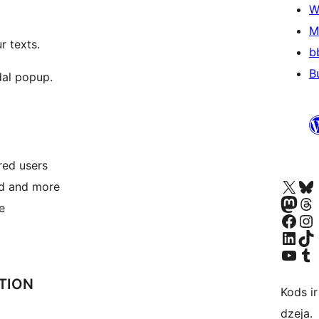
W
M
r texts.
b
B
dal popup.
red users
Apmeklējiet mūsu X (agrāk Twitter)
Apmeklējiet mū
nd and more
Apmeklējiet mūsu Mastodon k
Apmeklējiet mū
e
Apmeklējiet mūsu Facebook lapu
Apmeklējiet mūs
Apmeklējiet mūsu LinkedIn k
Apmeklējiet mū
Apmeklējiet mūsu YouTu
Apmeklējiet mū
TION
Kods ir
dzeja.