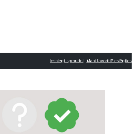
Iesniegt spraudni
Mani favorīti
Pieslēgties