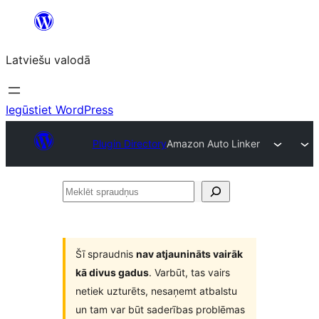
Pāriet
uz
Latviešu valodā
saturu
Iegūstiet WordPress
Plugin Directory
Amazon Auto Linker
Meklēt
spraudņus
Šī spraudnis
nav atjaunināts vairāk
kā divus gadus
. Varbūt, tas vairs
netiek uzturēts, nesaņemt atbalstu
un tam var būt saderības problēmas