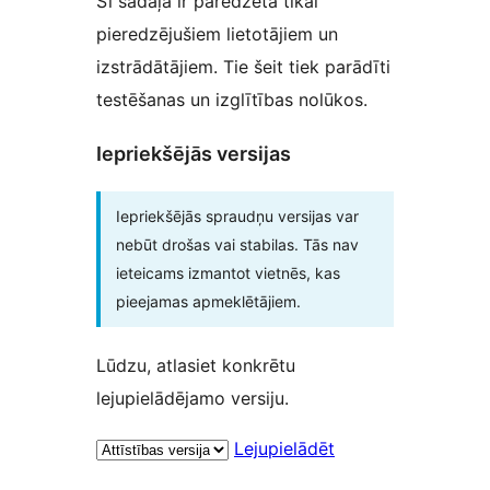
Šī sadaļa ir paredzēta tikai
pieredzējušiem lietotājiem un
izstrādātājiem. Tie šeit tiek parādīti
testēšanas un izglītības nolūkos.
Iepriekšējās versijas
Iepriekšējās spraudņu versijas var
nebūt drošas vai stabilas. Tās nav
ieteicams izmantot vietnēs, kas
pieejamas apmeklētājiem.
Lūdzu, atlasiet konkrētu
lejupielādējamo versiju.
Lejupielādēt