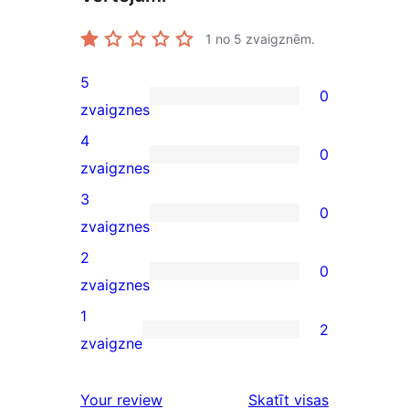
1
no 5 zvaigznēm.
5
0
0
zvaigznes
5-
4
0
star
0
zvaigznes
reviews
4-
3
0
star
0
zvaigznes
reviews
3-
2
0
star
0
zvaigznes
reviews
2-
1
2
star
2
zvaigzne
reviews
1-
star
atsauksmes
Your review
Skatīt visas