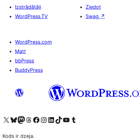
Izstrādātāji
Ziedot
WordPress.TV
Swag
↗
WordPress.com
Matt
bbPress
BuddyPress
Apmeklējiet mūsu X (agrāk Twitter) kontu
Apmeklējiet mūsu Bluesky kontu
Apmeklējiet mūsu Mastodon kontu
Apmeklējiet mūsu Threads kontu
Apmeklējiet mūsu Facebook lapu
Apmeklējiet mūsu Instagram kontu
Apmeklējiet mūsu LinkedIn kontu
Apmeklējiet mūsu TikTok kontu
Apmeklējiet mūsu YouTube kanālu
Apmeklējiet mūsu Tumblr kontu
Kods ir dzeja.