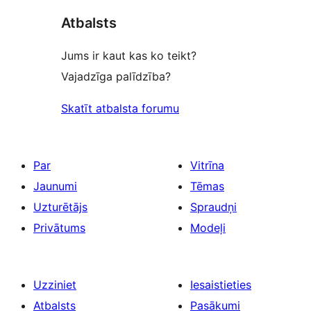
reviews
Atbalsts
Jums ir kaut kas ko teikt?
Vajadzīga palīdzība?
Skatīt atbalsta forumu
Par
Vitrīna
Jaunumi
Tēmas
Uzturētājs
Spraudņi
Privātums
Modeļi
Uzziniet
Iesaistieties
Atbalsts
Pasākumi