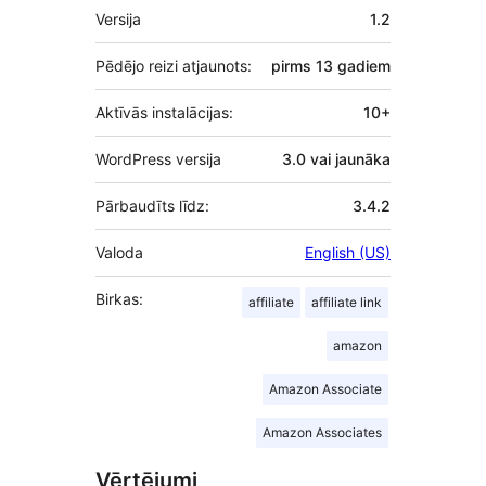
Meta
Versija
1.2
Pēdējo reizi atjaunots:
pirms
13 gadiem
Aktīvās instalācijas:
10+
WordPress versija
3.0 vai jaunāka
Pārbaudīts līdz:
3.4.2
Valoda
English (US)
Birkas:
affiliate
affiliate link
amazon
Amazon Associate
Amazon Associates
Vērtējumi