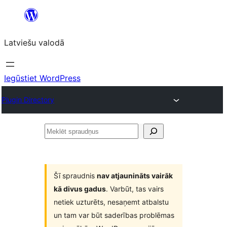
Pāriet
uz
Latviešu valodā
saturu
Iegūstiet WordPress
Plugin Directory
Meklēt
spraudņus
Šī spraudnis
nav atjaunināts vairāk
kā divus gadus
. Varbūt, tas vairs
netiek uzturēts, nesaņemt atbalstu
un tam var būt saderības problēmas