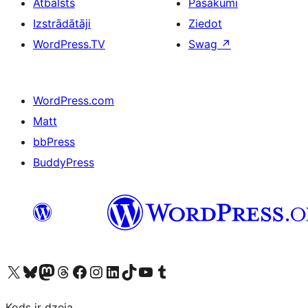
Atbalsts
Pasākumi
Izstrādātāji
Ziedot
WordPress.TV
Swag
↗
WordPress.com
Matt
bbPress
BuddyPress
Apmeklējiet mūsu X (agrāk Twitter) kontu
Apmeklējiet mūsu Bluesky kontu
Apmeklējiet mūsu Mastodon kontu
Apmeklējiet mūsu Threads kontu
Apmeklējiet mūsu Facebook lapu
Apmeklējiet mūsu Instagram kontu
Apmeklējiet mūsu LinkedIn kontu
Apmeklējiet mūsu TikTok kontu
Apmeklējiet mūsu YouTube kanālu
Apmeklējiet mūsu Tumblr kontu
Kods ir dzeja.