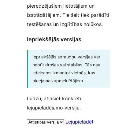
pieredzējušiem lietotājiem un
izstrādātājiem. Tie šeit tiek parādīti
testēšanas un izglītības nolūkos.
Iepriekšējās versijas
Iepriekšējās spraudņu versijas var
nebūt drošas vai stabilas. Tās nav
ieteicams izmantot vietnēs, kas
pieejamas apmeklētājiem.
Lūdzu, atlasiet konkrētu
lejupielādējamo versiju.
Lejupielādēt
Meta