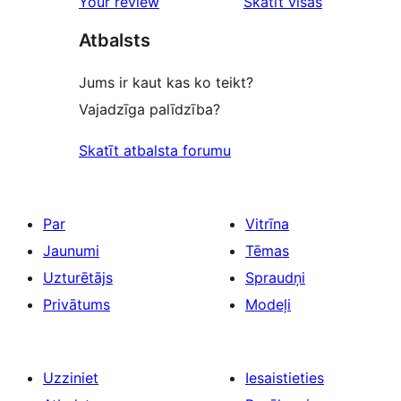
atsauksmes
Your review
Skatīt visas
Atbalsts
Jums ir kaut kas ko teikt?
Vajadzīga palīdzība?
Skatīt atbalsta forumu
Par
Vitrīna
Jaunumi
Tēmas
Uzturētājs
Spraudņi
Privātums
Modeļi
Uzziniet
Iesaistieties