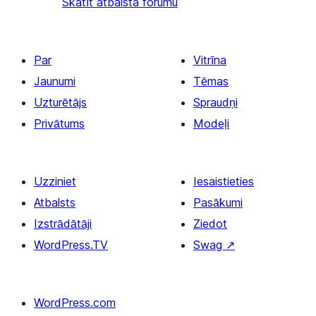
Skatīt atbalsta forumu
Par
Vitrīna
Jaunumi
Tēmas
Uzturētājs
Spraudņi
Privātums
Modeļi
Uzziniet
Iesaistieties
Atbalsts
Pasākumi
Izstrādātāji
Ziedot
WordPress.TV
Swag
↗
WordPress.com