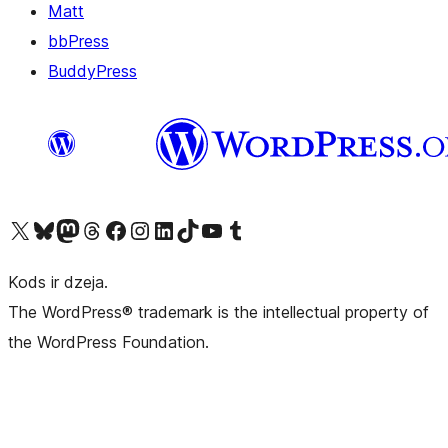
Matt
bbPress
BuddyPress
Apmeklējiet mūsu X (agrāk Twitter) kontu
Apmeklējiet mūsu Bluesky kontu
Apmeklējiet mūsu Mastodon kontu
Apmeklējiet mūsu Threads kontu
Apmeklējiet mūsu Facebook lapu
Apmeklējiet mūsu Instagram kontu
Apmeklējiet mūsu LinkedIn kontu
Apmeklējiet mūsu TikTok kontu
Apmeklējiet mūsu YouTube kanālu
Apmeklējiet mūsu Tumblr kontu
Kods ir dzeja.
The WordPress® trademark is the intellectual property of
the WordPress Foundation.