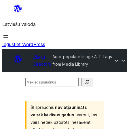
Pāriet
uz
Latviešu valodā
saturu
Iegūstiet WordPress
Plugin
Auto-populate Image ALT Tags
Directory
from Media Library
Meklēt
spraudņus
Šī spraudnis
nav atjaunināts
vairāk kā divus gadus
. Varbūt, tas
vairs netiek uzturēts, nesaņemt