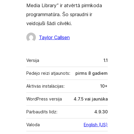
Media Library” ir atvērtā pirmkoda
programmatūra. Šo spraudni ir
veidojuši šādi cilvēki.
Līdzdalībnieki
Taylor Callsen
Meta
Versija
1.1
Pēdējo reizi atjaunots:
pirms
8 gadiem
Aktīvās instalācijas:
10+
WordPress versija
4.7.5 vai jaunāka
Pārbaudīts līdz:
4.9.30
Valoda
English (US)