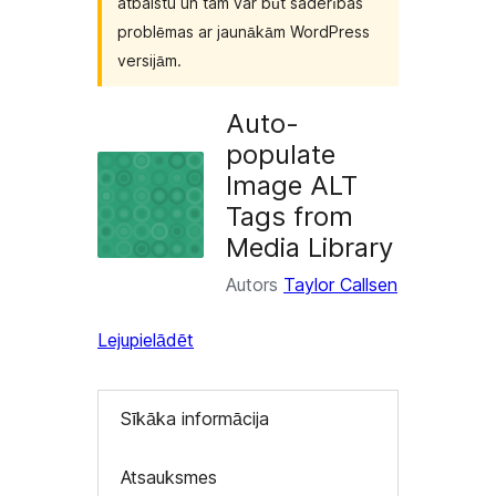
atbalstu un tam var būt saderības
problēmas ar jaunākām WordPress
versijām.
Auto-
populate
Image ALT
Tags from
Media Library
Autors
Taylor Callsen
Lejupielādēt
Sīkāka informācija
Atsauksmes