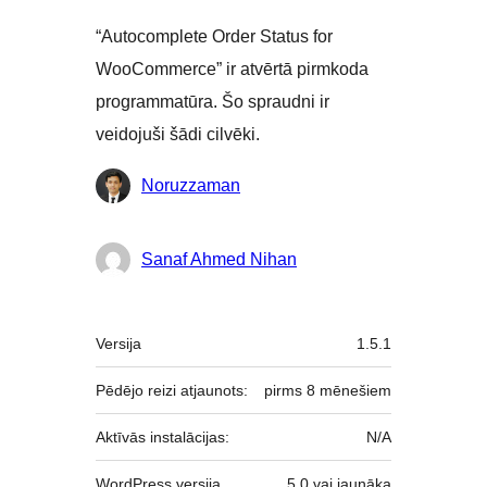
“Autocomplete Order Status for
WooCommerce” ir atvērtā pirmkoda
programmatūra. Šo spraudni ir
veidojuši šādi cilvēki.
Līdzdalībnieki
Noruzzaman
Sanaf Ahmed Nihan
Meta
Versija
1.5.1
Pēdējo reizi atjaunots:
pirms
8 mēnešiem
Aktīvās instalācijas:
N/A
WordPress versija
5.0 vai jaunāka