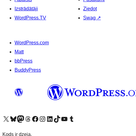
Izstrādātāji
Ziedot
WordPress.TV
Swag
↗
WordPress.com
Matt
bbPress
BuddyPress
Apmeklējiet mūsu X (agrāk Twitter) kontu
Apmeklējiet mūsu Bluesky kontu
Apmeklējiet mūsu Mastodon kontu
Apmeklējiet mūsu Threads kontu
Apmeklējiet mūsu Facebook lapu
Apmeklējiet mūsu Instagram kontu
Apmeklējiet mūsu LinkedIn kontu
Apmeklējiet mūsu TikTok kontu
Apmeklējiet mūsu YouTube kanālu
Apmeklējiet mūsu Tumblr kontu
Kods ir dzeja.