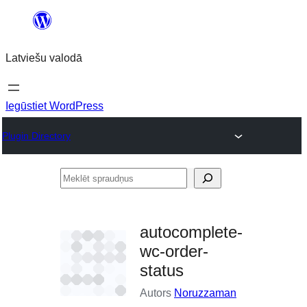
Pāriet
uz
Latviešu valodā
saturu
Iegūstiet WordPress
Plugin Directory
Meklēt
spraudņus
autocomplete-
wc-order-
status
Autors
Noruzzaman