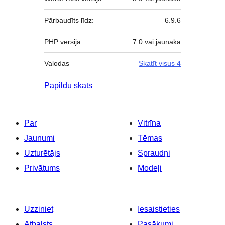
Pārbaudīts līdz:
6.9.6
PHP versija
7.0 vai jaunāka
Valodas
Skatīt visus 4
Papildu skats
Par
Vitrīna
Jaunumi
Tēmas
Uzturētājs
Spraudņi
Privātums
Modeļi
Uzziniet
Iesaistieties
Atbalsts
Pasākumi