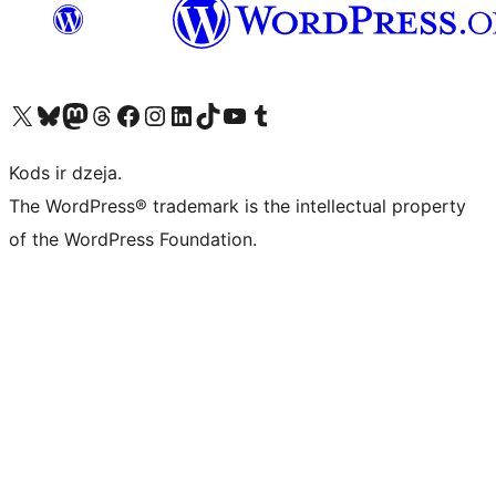
Apmeklējiet mūsu X (agrāk Twitter) kontu
Apmeklējiet mūsu Bluesky kontu
Apmeklējiet mūsu Mastodon kontu
Apmeklējiet mūsu Threads kontu
Apmeklējiet mūsu Facebook lapu
Apmeklējiet mūsu Instagram kontu
Apmeklējiet mūsu LinkedIn kontu
Apmeklējiet mūsu TikTok kontu
Apmeklējiet mūsu YouTube kanālu
Apmeklējiet mūsu Tumblr kontu
Kods ir dzeja.
The WordPress® trademark is the intellectual property
of the WordPress Foundation.