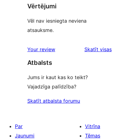
Vērtējumi
Vēl nav iesniegta neviena
atsauksme.
atsauksmes
Your review
Skatīt visas
Atbalsts
Jums ir kaut kas ko teikt?
Vajadzīga palīdzība?
Skatīt atbalsta forumu
Par
Vitrīna
Jaunumi
Tēmas