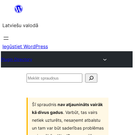
Pāriet
uz
Latviešu valodā
saturu
Iegūstiet WordPress
Plugin Directory
Meklēt
spraudņus
Šī spraudnis
nav atjaunināts vairāk
kā divus gadus
. Varbūt, tas vairs
netiek uzturēts, nesaņemt atbalstu
un tam var būt saderības problēmas