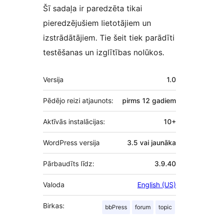
Šī sadaļa ir paredzēta tikai
pieredzējušiem lietotājiem un
izstrādātājiem. Tie šeit tiek parādīti
testēšanas un izglītības nolūkos.
Meta
Versija
1.0
Pēdējo reizi atjaunots:
pirms
12 gadiem
Aktīvās instalācijas:
10+
WordPress versija
3.5 vai jaunāka
Pārbaudīts līdz:
3.9.40
Valoda
English (US)
Birkas:
bbPress
forum
topic