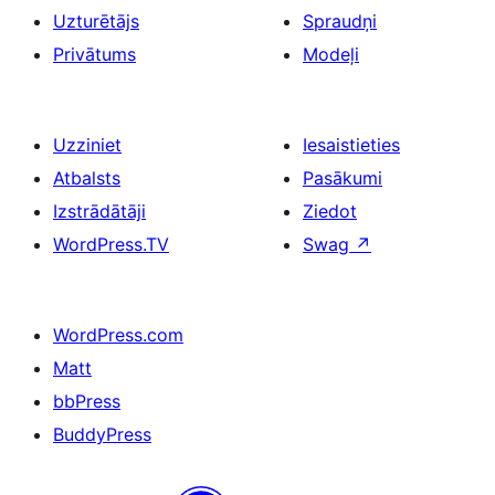
Uzturētājs
Spraudņi
Privātums
Modeļi
Uzziniet
Iesaistieties
Atbalsts
Pasākumi
Izstrādātāji
Ziedot
WordPress.TV
Swag
↗
WordPress.com
Matt
bbPress
BuddyPress