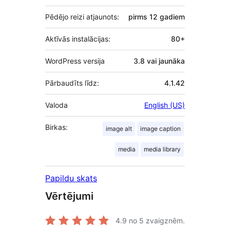
Pēdējo reizi atjaunots:
pirms
12 gadiem
Aktīvās instalācijas:
80+
WordPress versija
3.8 vai jaunāka
Pārbaudīts līdz:
4.1.42
Valoda
English (US)
Birkas:
image alt
image caption
media
media library
Papildu skats
Vērtējumi
4.9
no 5 zvaigznēm.