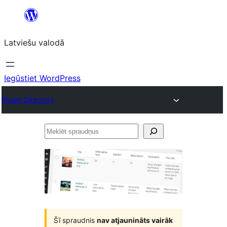
Pāriet
uz
Latviešu valodā
saturu
Iegūstiet WordPress
Plugin Directory
Meklēt
spraudņus
Šī spraudnis
nav atjaunināts vairāk