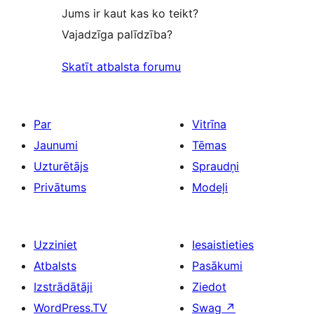
Jums ir kaut kas ko teikt?
Vajadzīga palīdzība?
Skatīt atbalsta forumu
Par
Vitrīna
Jaunumi
Tēmas
Uzturētājs
Spraudņi
Privātums
Modeļi
Uzziniet
Iesaistieties
Atbalsts
Pasākumi
Izstrādātāji
Ziedot
WordPress.TV
Swag
↗