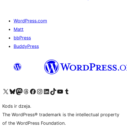
WordPress.com
Matt
bbPress
BuddyPress
Apmeklējiet mūsu X (agrāk Twitter) kontu
Apmeklējiet mūsu Bluesky kontu
Apmeklējiet mūsu Mastodon kontu
Apmeklējiet mūsu Threads kontu
Apmeklējiet mūsu Facebook lapu
Apmeklējiet mūsu Instagram kontu
Apmeklējiet mūsu LinkedIn kontu
Apmeklējiet mūsu TikTok kontu
Apmeklējiet mūsu YouTube kanālu
Apmeklējiet mūsu Tumblr kontu
Kods ir dzeja.
The WordPress® trademark is the intellectual property
of the WordPress Foundation.