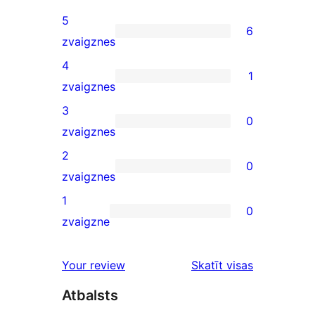
5
6
6
zvaigznes
5-
4
1
star
1
zvaigznes
reviews
4-
3
0
star
0
zvaigznes
review
3-
2
0
star
0
zvaigznes
reviews
2-
1
0
star
0
zvaigzne
reviews
1-
star
Your review
Skatīt visas
reviews
atsauksmes
Atbalsts