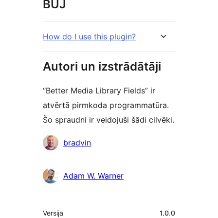
BUJ
How do I use this plugin?
Autori un izstrādātāji
“Better Media Library Fields” ir
atvērtā pirmkoda programmatūra.
Šo spraudni ir veidojuši šādi cilvēki.
Līdzdalībnieki
bradvin
Adam W. Warner
Meta
Versija
1.0.0