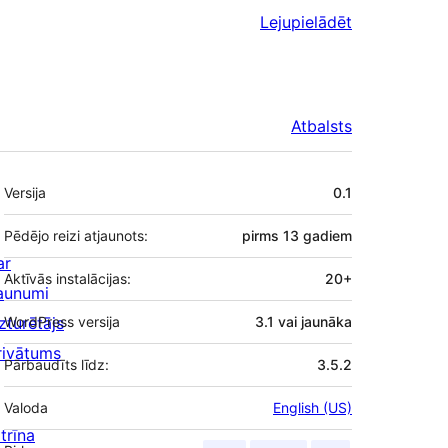
Lejupielādēt
Atbalsts
Meta
Versija
0.1
Pēdējo reizi atjaunots:
pirms
13 gadiem
ar
Aktīvās instalācijas:
20+
aunumi
zturētājs
WordPress versija
3.1 vai jaunāka
rivātums
Pārbaudīts līdz:
3.5.2
Valoda
English (US)
trīna