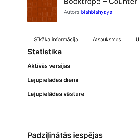
Booktrope – Counter
Autors
blahblahyaya
Sīkāka informācija
Atsauksmes
U
Statistika
Aktīvās versijas
Lejupielādes dienā
Lejupielādes vēsture
Padziļinātās iespējas