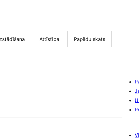
zstādīšana
Attīstība
Papildu skats
P
J
U
P
Vi