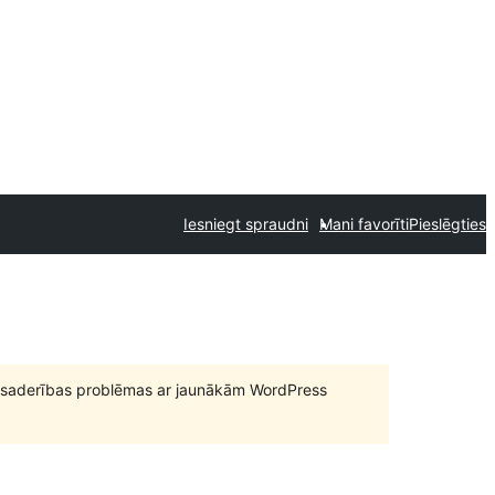
Iesniegt spraudni
Mani favorīti
Pieslēgties
būt saderības problēmas ar jaunākām WordPress