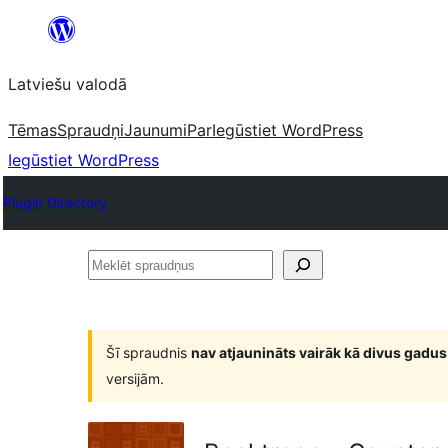
Pāriet
uz
Latviešu valodā
saturu
Tēmas
Spraudņi
Jaunumi
Par
Iegūstiet WordPress
Iegūstiet WordPress
Plugin Directory
Meklēt
spraudņus
Šī spraudnis
nav atjaunināts vairāk kā divus gadus
versijām.