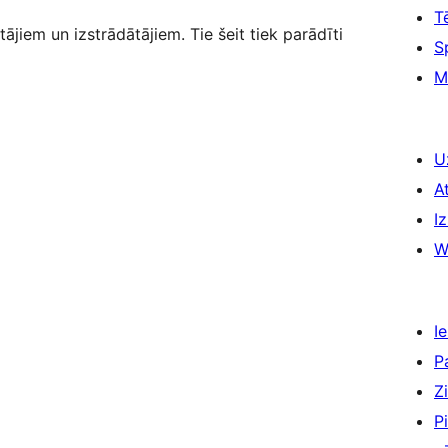
T
tājiem un izstrādātājiem. Tie šeit tiek parādīti
S
M
U
A
Iz
W
Ie
P
Z
P