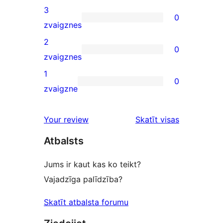
review
4-
3
0
star
0
zvaigznes
reviews
3-
2
0
star
0
zvaigznes
reviews
2-
1
0
star
0
zvaigzne
reviews
1-
star
atsauksmes
Your review
Skatīt visas
reviews
Atbalsts
Jums ir kaut kas ko teikt?
Vajadzīga palīdzība?
Skatīt atbalsta forumu