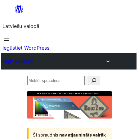
Pāriet
uz
Latviešu valodā
saturu
Iegūstiet WordPress
Plugin Directory
Meklēt
spraudņus
Šī spraudnis
nav atjaunināts vairāk