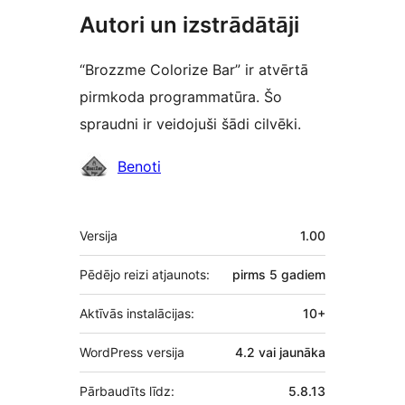
Autori un izstrādātāji
“Brozzme Colorize Bar” ir atvērtā
pirmkoda programmatūra. Šo
spraudni ir veidojuši šādi cilvēki.
Līdzdalībnieki
Benoti
Meta
Versija
1.00
Pēdējo reizi atjaunots:
pirms
5 gadiem
Aktīvās instalācijas:
10+
WordPress versija
4.2 vai jaunāka
Pārbaudīts līdz:
5.8.13