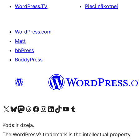
WordPress.TV
Pieci nākotnei
WordPress.com
Matt
bbPress
BuddyPress
Apmeklējiet mūsu X (agrāk Twitter) kontu
Apmeklējiet mūsu Bluesky kontu
Apmeklējiet mūsu Mastodon kontu
Apmeklējiet mūsu Threads kontu
Apmeklējiet mūsu Facebook lapu
Apmeklējiet mūsu Instagram kontu
Apmeklējiet mūsu LinkedIn kontu
Apmeklējiet mūsu TikTok kontu
Apmeklējiet mūsu YouTube kanālu
Apmeklējiet mūsu Tumblr kontu
Kods ir dzeja.
The WordPress® trademark is the intellectual property