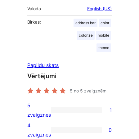
Valoda
English (US)
Birkas:
address bar
color
colorize
mobile
theme
Papildu skats
Vērtējumi
5
no 5 zvaigznēm.
5
1
1
zvaigznes
5-
4
0
star
0
zvaigznes