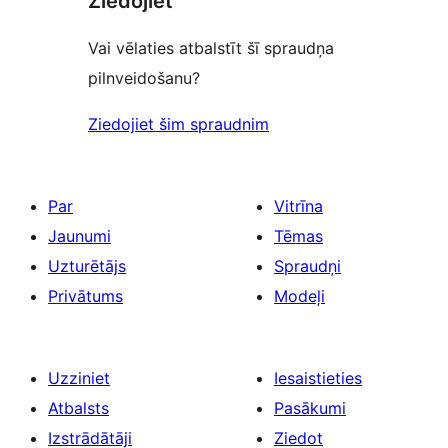
Ziedojiet
Vai vēlaties atbalstīt šī spraudņa
pilnveidošanu?
Ziedojiet šim spraudnim
Par
Vitrīna
Jaunumi
Tēmas
Uzturētājs
Spraudņi
Privātums
Modeļi
Uzziniet
Iesaistieties
Atbalsts
Pasākumi
Izstrādātāji
Ziedot