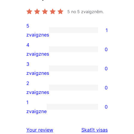
5
no 5 zvaigznēm.
5
1
1
zvaigznes
5-
4
0
star
0
zvaigznes
review
4-
3
0
star
0
zvaigznes
reviews
3-
2
0
star
0
zvaigznes
reviews
2-
1
0
star
0
zvaigzne
reviews
1-
star
atsauksmes
Your review
Skatīt visas