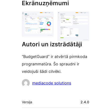
Ekrānuzņēmumi
Autori un izstrādātāji
“BudgetGuard” ir atvērtā pirmkoda
programmatūra. Šo spraudni ir
veidojuši šādi cilvēki.
Līdzdalībnieki
mediacode solutions
Meta
Versija
2.4.0