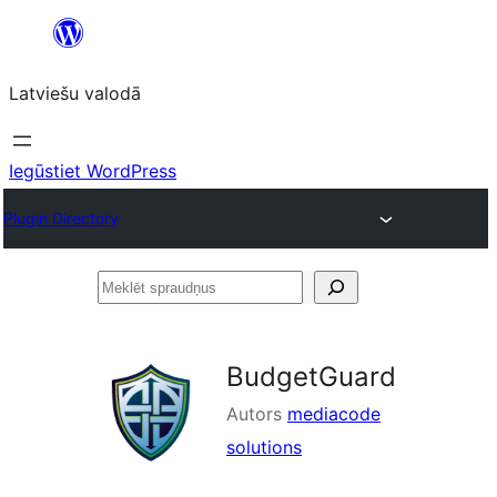
Pāriet
uz
Latviešu valodā
saturu
Iegūstiet WordPress
Plugin Directory
Meklēt
spraudņus
BudgetGuard
Autors
mediacode
solutions