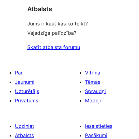
reviews
Atbalsts
Jums ir kaut kas ko teikt?
Vajadzīga palīdzība?
Skatīt atbalsta forumu
Par
Vitrīna
Jaunumi
Tēmas
Uzturētājs
Spraudņi
Privātums
Modeļi
Uzziniet
Iesaistieties
Atbalsts
Pasākumi