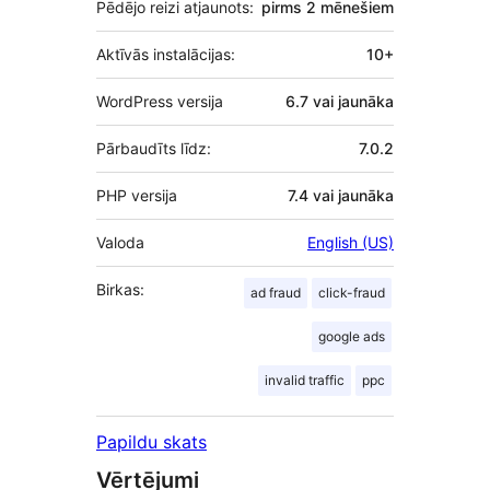
Pēdējo reizi atjaunots:
pirms
2 mēnešiem
Aktīvās instalācijas:
10+
WordPress versija
6.7 vai jaunāka
Pārbaudīts līdz:
7.0.2
PHP versija
7.4 vai jaunāka
Valoda
English (US)
Birkas:
ad fraud
click-fraud
google ads
invalid traffic
ppc
Papildu skats
Vērtējumi