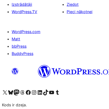
Izstrādātāji
Ziedot
WordPress.TV
Pieci nākotnei
WordPress.com
Matt
bbPress
BuddyPress
Apmeklējiet mūsu X (agrāk Twitter) kontu
Apmeklējiet mūsu Bluesky kontu
Apmeklējiet mūsu Mastodon kontu
Apmeklējiet mūsu Threads kontu
Apmeklējiet mūsu Facebook lapu
Apmeklējiet mūsu Instagram kontu
Apmeklējiet mūsu LinkedIn kontu
Apmeklējiet mūsu TikTok kontu
Apmeklējiet mūsu YouTube kanālu
Apmeklējiet mūsu Tumblr kontu
Kods ir dzeja.