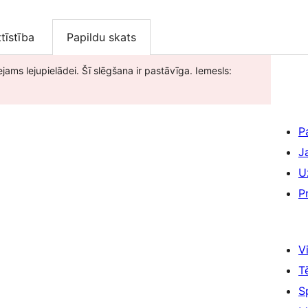
ttīstība
Papildu skats
ejams lejupielādei. Šī slēgšana ir pastāvīga. Iemesls:
P
J
U
P
Vi
T
S