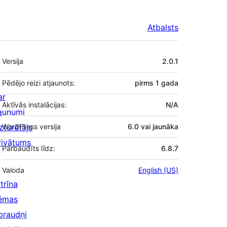
Atbalsts
Meta
Versija
2.0.1
Pēdējo reizi atjaunots:
pirms
1 gada
ar
Aktīvās instalācijas:
N/A
aunumi
zturētājs
WordPress versija
6.0 vai jaunāka
rivātums
Pārbaudīts līdz:
6.8.7
Valoda
English (US)
trīna
ēmas
praudņi