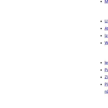
M
U
A
Iz
W
Ie
P
Z
P
n