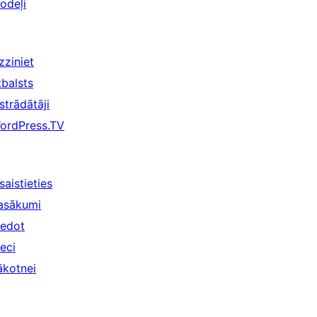
odeļi
zziniet
tbalsts
strādātāji
ordPress.TV
saistieties
asākumi
iedot
ieci
ākotnei