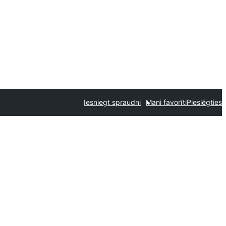
Iesniegt spraudni
Mani favorīti
Pieslēgties