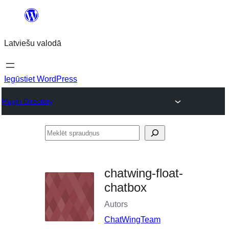
Pāriet
uz
Latviešu valodā
saturu
Iegūstiet WordPress
Plugin Directory
Meklēt
spraudņus
chatwing-float-
chatbox
Autors
ChatWingTeam