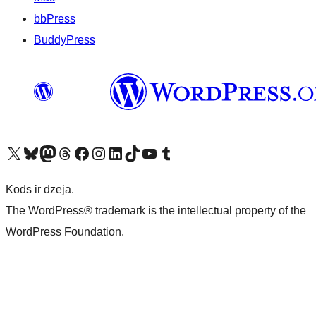
bbPress
BuddyPress
Apmeklējiet mūsu X (agrāk Twitter) kontu
Apmeklējiet mūsu Bluesky kontu
Apmeklējiet mūsu Mastodon kontu
Apmeklējiet mūsu Threads kontu
Apmeklējiet mūsu Facebook lapu
Apmeklējiet mūsu Instagram kontu
Apmeklējiet mūsu LinkedIn kontu
Apmeklējiet mūsu TikTok kontu
Apmeklējiet mūsu YouTube kanālu
Apmeklējiet mūsu Tumblr kontu
Kods ir dzeja.
The WordPress® trademark is the intellectual property of the
WordPress Foundation.