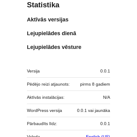
Statistika
Aktīvās versijas
Lejupielādes dienā
Lejupielādes vēsture
Meta
Versija
0.0.1
Pēdējo reizi atjaunots:
pirms
8 gadiem
Aktīvās instalācijas:
N/A
WordPress versija
0.0.1 vai jaunāka
Pārbaudīts līdz:
0.0.1
Valoda
English (US)