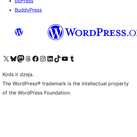
bbPress
BuddyPress
Apmeklējiet mūsu X (agrāk Twitter) kontu
Apmeklējiet mūsu Bluesky kontu
Apmeklējiet mūsu Mastodon kontu
Apmeklējiet mūsu Threads kontu
Apmeklējiet mūsu Facebook lapu
Apmeklējiet mūsu Instagram kontu
Apmeklējiet mūsu LinkedIn kontu
Apmeklējiet mūsu TikTok kontu
Apmeklējiet mūsu YouTube kanālu
Apmeklējiet mūsu Tumblr kontu
Kods ir dzeja.
The WordPress® trademark is the intellectual property
of the WordPress Foundation.