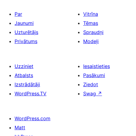
Par
Vitrīna
Jaunumi
Tēmas
Uzturētājs
Spraudņi
Privātums
Modeļi
Uzziniet
Iesaistieties
Atbalsts
Pasākumi
Izstrādātāji
Ziedot
WordPress.TV
Swag
↗
WordPress.com
Matt