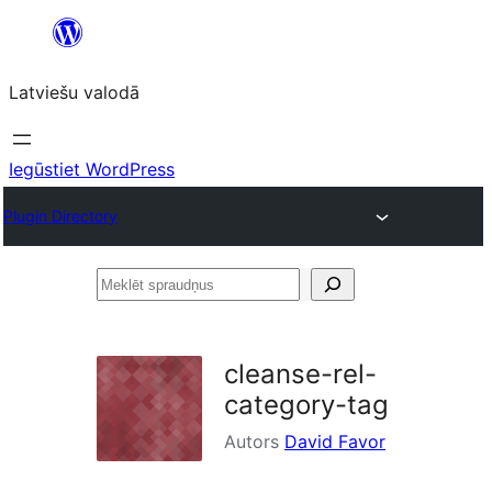
Pāriet
uz
Latviešu valodā
saturu
Iegūstiet WordPress
Plugin Directory
Meklēt
spraudņus
cleanse-rel-
category-tag
Autors
David Favor