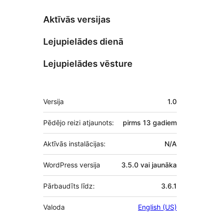
Aktīvās versijas
Lejupielādes dienā
Lejupielādes vēsture
Meta
Versija
1.0
Pēdējo reizi atjaunots:
pirms
13 gadiem
Aktīvās instalācijas:
N/A
WordPress versija
3.5.0 vai jaunāka
Pārbaudīts līdz:
3.6.1
Valoda
English (US)