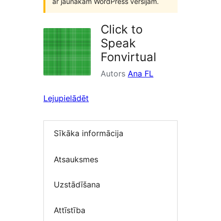
ar jaunākām WordPress versijām.
Click to
Speak
Fonvirtual
Autors
Ana FL
Lejupielādēt
Sīkāka informācija
Atsauksmes
Uzstādīšana
Attīstība