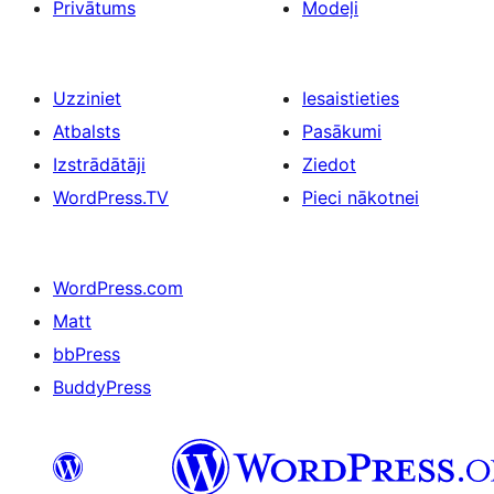
Privātums
Modeļi
Uzziniet
Iesaistieties
Atbalsts
Pasākumi
Izstrādātāji
Ziedot
WordPress.TV
Pieci nākotnei
WordPress.com
Matt
bbPress
BuddyPress