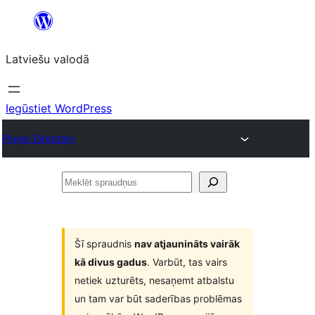
Pāriet
uz
Latviešu valodā
saturu
Iegūstiet WordPress
Plugin Directory
Meklēt
spraudņus
Šī spraudnis
nav atjaunināts vairāk
kā divus gadus
. Varbūt, tas vairs
netiek uzturēts, nesaņemt atbalstu
un tam var būt saderības problēmas