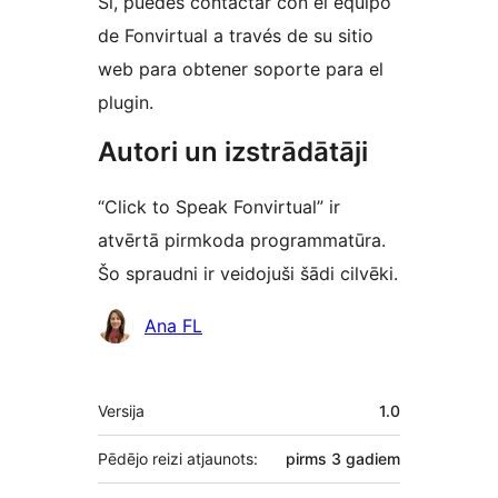
Sí, puedes contactar con el equipo
de Fonvirtual a través de su sitio
web para obtener soporte para el
plugin.
Autori un izstrādātāji
“Click to Speak Fonvirtual” ir
atvērtā pirmkoda programmatūra.
Šo spraudni ir veidojuši šādi cilvēki.
Līdzdalībnieki
Ana FL
Meta
Versija
1.0
Pēdējo reizi atjaunots:
pirms
3 gadiem