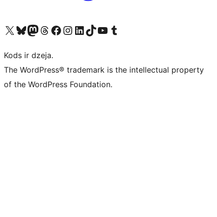
Apmeklējiet mūsu X (agrāk Twitter) kontu
Apmeklējiet mūsu Bluesky kontu
Apmeklējiet mūsu Mastodon kontu
Apmeklējiet mūsu Threads kontu
Apmeklējiet mūsu Facebook lapu
Apmeklējiet mūsu Instagram kontu
Apmeklējiet mūsu LinkedIn kontu
Apmeklējiet mūsu TikTok kontu
Apmeklējiet mūsu YouTube kanālu
Apmeklējiet mūsu Tumblr kontu
Kods ir dzeja.
The WordPress® trademark is the intellectual property
of the WordPress Foundation.