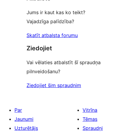
Jums ir kaut kas ko teikt?
Vajadzīga palīdzība?
Skatīt atbalsta forumu
Ziedojiet
Vai vēlaties atbalstīt šī spraudņa
pilnveidošanu?
Ziedojiet šim spraudnim
Par
Vitrīna
Jaunumi
Tēmas
Uzturētājs
Spraudņi