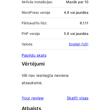
Aktīvās instalācijas:
Mazāk par 10
WordPress versija
4.9 vai jaunāka
Pārbaudīts līdz:
6.1.11
PHP versija
5.6 vai jaunāka
Valoda
English (US)
Papildu skats
Vērtējumi
Vēl nav iesniegta neviena
atsauksme.
atsauksmes
Your review
Skatīt visas
Atbalsts