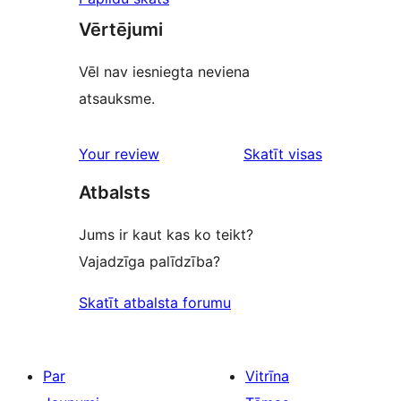
Vērtējumi
Vēl nav iesniegta neviena
atsauksme.
atsauksmes
Your review
Skatīt visas
Atbalsts
Jums ir kaut kas ko teikt?
Vajadzīga palīdzība?
Skatīt atbalsta forumu
Par
Vitrīna