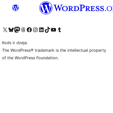
Apmeklējiet mūsu X (agrāk Twitter) kontu
Apmeklējiet mūsu Bluesky kontu
Apmeklējiet mūsu Mastodon kontu
Apmeklējiet mūsu Threads kontu
Apmeklējiet mūsu Facebook lapu
Apmeklējiet mūsu Instagram kontu
Apmeklējiet mūsu LinkedIn kontu
Apmeklējiet mūsu TikTok kontu
Apmeklējiet mūsu YouTube kanālu
Apmeklējiet mūsu Tumblr kontu
Kods ir dzeja.
The WordPress® trademark is the intellectual property
of the WordPress Foundation.