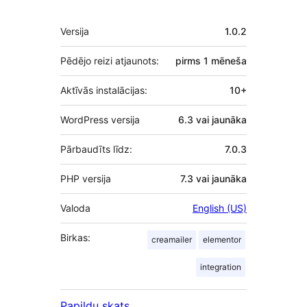
Meta
Versija
1.0.2
Pēdējo reizi atjaunots:
pirms
1 mēneša
Aktīvās instalācijas:
10+
WordPress versija
6.3 vai jaunāka
Pārbaudīts līdz:
7.0.3
PHP versija
7.3 vai jaunāka
Valoda
English (US)
Birkas:
creamailer
elementor
integration
Papildu skats