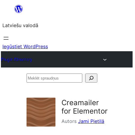
Pāriet
uz
Latviešu valodā
saturu
Iegūstiet WordPress
Plugin Directory
Meklēt
spraudņus
Creamailer
for Elementor
Autors
Jami Pietilä