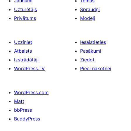
Jaunumi
Tēmas
Uzturētājs
Spraudņi
Privātums
Modeļi
Uzziniet
Iesaistieties
Atbalsts
Pasākumi
Izstrādātāji
Ziedot
WordPress.TV
Pieci nākotnei
WordPress.com
Matt
bbPress
BuddyPress