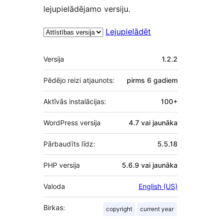
lejupielādējamo versiju.
Lejupielādēt
Meta
Versija
1.2.2
Pēdējo reizi atjaunots:
pirms
6 gadiem
Aktīvās instalācijas:
100+
WordPress versija
4.7 vai jaunāka
Pārbaudīts līdz:
5.5.18
PHP versija
5.6.9 vai jaunāka
Valoda
English (US)
Birkas:
copyright
current year