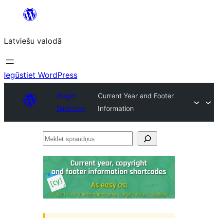
Pāriet
uz
Latviešu valodā
saturu
Iegūstiet WordPress
Plugin
Current Year and Footer
Directory
Information
Meklēt
spraudņus