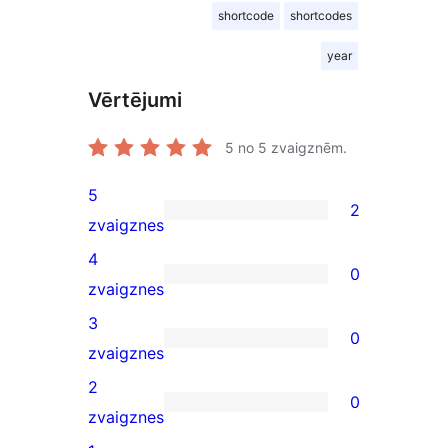
shortcode
shortcodes
year
Vērtējumi
5
no 5 zvaigznēm.
5
2
2
zvaigznes
5-
4
0
star
0
zvaigznes
reviews
4-
3
0
star
0
zvaigznes
reviews
3-
2
0
star
0
zvaigznes
reviews
2-