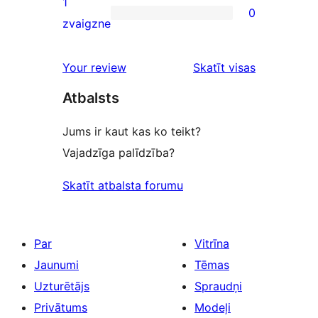
1
0
star
0
zvaigzne
reviews
1-
star
atsauksmes
Your review
Skatīt visas
reviews
Atbalsts
Jums ir kaut kas ko teikt?
Vajadzīga palīdzība?
Skatīt atbalsta forumu
Par
Vitrīna
Jaunumi
Tēmas
Uzturētājs
Spraudņi
Privātums
Modeļi