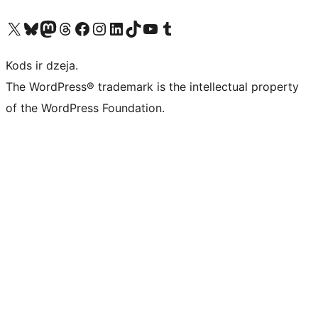
Apmeklējiet mūsu X (agrāk Twitter) kontu
Apmeklējiet mūsu Bluesky kontu
Apmeklējiet mūsu Mastodon kontu
Apmeklējiet mūsu Threads kontu
Apmeklējiet mūsu Facebook lapu
Apmeklējiet mūsu Instagram kontu
Apmeklējiet mūsu LinkedIn kontu
Apmeklējiet mūsu TikTok kontu
Apmeklējiet mūsu YouTube kanālu
Apmeklējiet mūsu Tumblr kontu
Kods ir dzeja.
The WordPress® trademark is the intellectual property
of the WordPress Foundation.