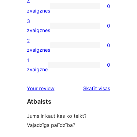
4
0
star
0
zvaigznes
reviews
4-
3
0
star
0
zvaigznes
reviews
3-
2
0
star
0
zvaigznes
reviews
2-
1
0
star
0
zvaigzne
reviews
1-
star
atsauksmes
Your review
Skatīt visas
reviews
Atbalsts
Jums ir kaut kas ko teikt?
Vajadzīga palīdzība?