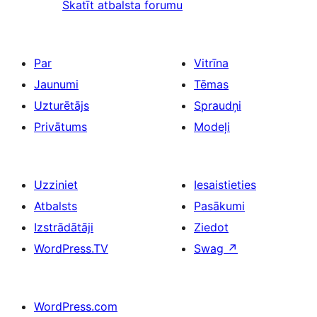
Skatīt atbalsta forumu
Par
Vitrīna
Jaunumi
Tēmas
Uzturētājs
Spraudņi
Privātums
Modeļi
Uzziniet
Iesaistieties
Atbalsts
Pasākumi
Izstrādātāji
Ziedot
WordPress.TV
Swag
↗
WordPress.com