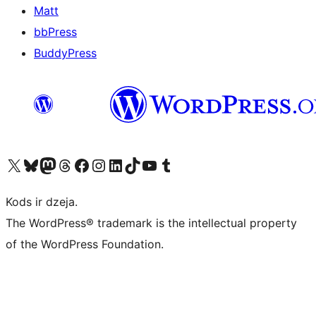
Matt
bbPress
BuddyPress
Apmeklējiet mūsu X (agrāk Twitter) kontu
Apmeklējiet mūsu Bluesky kontu
Apmeklējiet mūsu Mastodon kontu
Apmeklējiet mūsu Threads kontu
Apmeklējiet mūsu Facebook lapu
Apmeklējiet mūsu Instagram kontu
Apmeklējiet mūsu LinkedIn kontu
Apmeklējiet mūsu TikTok kontu
Apmeklējiet mūsu YouTube kanālu
Apmeklējiet mūsu Tumblr kontu
Kods ir dzeja.
The WordPress® trademark is the intellectual property
of the WordPress Foundation.