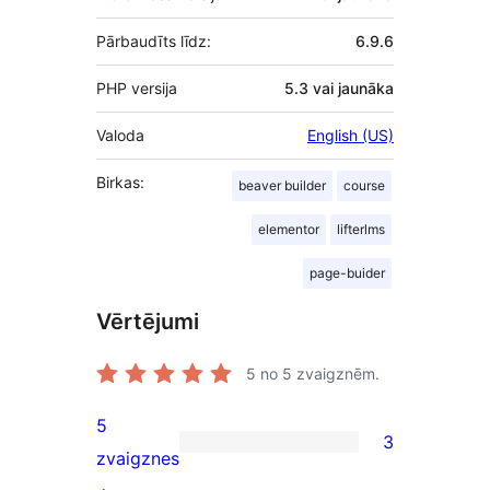
Pārbaudīts līdz:
6.9.6
PHP versija
5.3 vai jaunāka
Valoda
English (US)
Birkas:
beaver builder
course
elementor
lifterlms
page-buider
Vērtējumi
5
no 5 zvaigznēm.
5
3
3
zvaigznes
5-