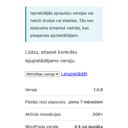
Iepriekšējās spraudņu versijas var
nebūt drošas vai stabilas. Tās nav
ieteicams izmantot vietnēs, kas
pieejamas apmeklētājiem.
Lūdzu, atlasiet konkrētu
lejupielādējamo versiju.
Lejupielādēt
Meta
Versija
1.0.6
Pēdējo reizi atjaunots:
pirms
7 mēnešiem
Aktīvās instalācijas:
200+
WordPress versija
4.4 vai jaunāka