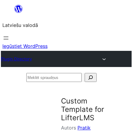
Pāriet
uz
Latviešu valodā
saturu
Iegūstiet WordPress
Plugin Directory
Meklēt
spraudņus
Custom
Template for
LifterLMS
Autors
Pratik