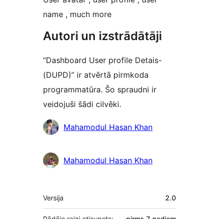
name , much more
Autori un izstrādātāji
“Dashboard User profile Detais-
(DUPD)” ir atvērtā pirmkoda
programmatūra. Šo spraudni ir
veidojuši šādi cilvēki.
Līdzdalībnieki
Mahamodul Hasan Khan
Mahamodul Hasan Khan
Meta
Versija
2.0
Pēdējo reizi atjaunots:
pirms
7 gadiem