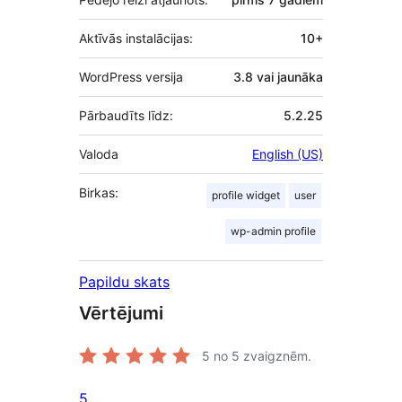
Aktīvās instalācijas:
10+
WordPress versija
3.8 vai jaunāka
Pārbaudīts līdz:
5.2.25
Valoda
English (US)
Birkas:
profile widget
user
wp-admin profile
Papildu skats
Vērtējumi
5
no 5 zvaigznēm.
5