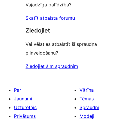
Vajadzīga palīdzība?
Skatīt atbalsta forumu
Ziedojiet
Vai vēlaties atbalstīt šī spraudņa
pilnveidošanu?
Ziedojiet šim spraudnim
Par
Vitrīna
Jaunumi
Tēmas
Uzturētājs
Spraudņi
Privātums
Modeļi