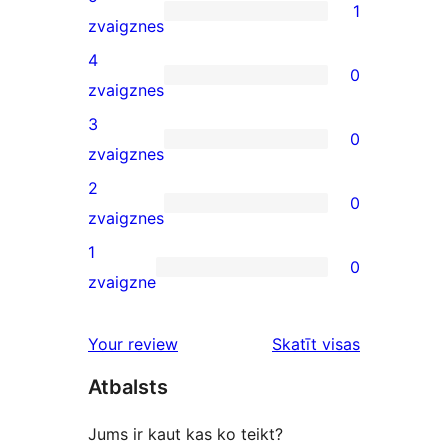
1
1
zvaigznes
5-
4
0
star
0
zvaigznes
review
4-
3
0
star
0
zvaigznes
reviews
3-
2
0
star
0
zvaigznes
reviews
2-
1
0
star
0
zvaigzne
reviews
1-
star
atsauksmes
Your review
Skatīt visas
reviews
Atbalsts
Jums ir kaut kas ko teikt?