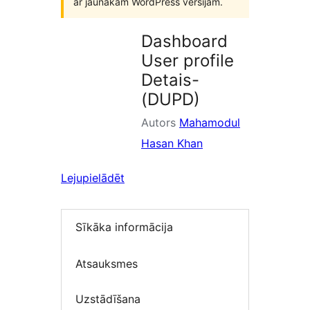
ar jaunākām WordPress versijām.
Dashboard
User profile
Detais-
(DUPD)
Autors
Mahamodul
Hasan Khan
Lejupielādēt
Sīkāka informācija
Atsauksmes
Uzstādīšana