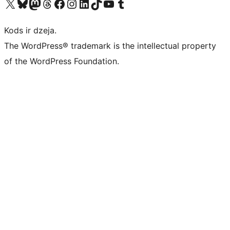
Apmeklējiet mūsu X (agrāk Twitter) kontu
Apmeklējiet mūsu Bluesky kontu
Apmeklējiet mūsu Mastodon kontu
Apmeklējiet mūsu Threads kontu
Apmeklējiet mūsu Facebook lapu
Apmeklējiet mūsu Instagram kontu
Apmeklējiet mūsu LinkedIn kontu
Apmeklējiet mūsu TikTok kontu
Apmeklējiet mūsu YouTube kanālu
Apmeklējiet mūsu Tumblr kontu
Kods ir dzeja.
The WordPress® trademark is the intellectual property
of the WordPress Foundation.