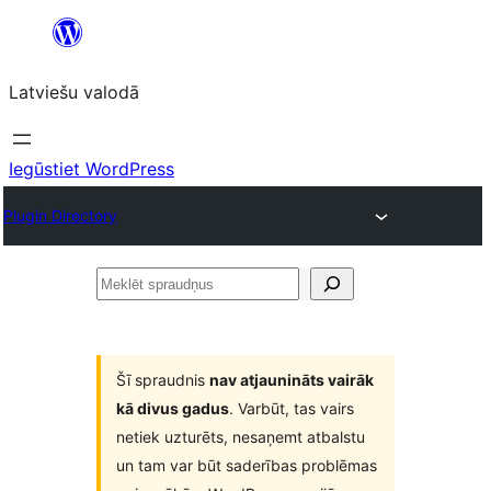
Pāriet
uz
Latviešu valodā
saturu
Iegūstiet WordPress
Plugin Directory
Meklēt
spraudņus
Šī spraudnis
nav atjaunināts vairāk
kā divus gadus
. Varbūt, tas vairs
netiek uzturēts, nesaņemt atbalstu
un tam var būt saderības problēmas