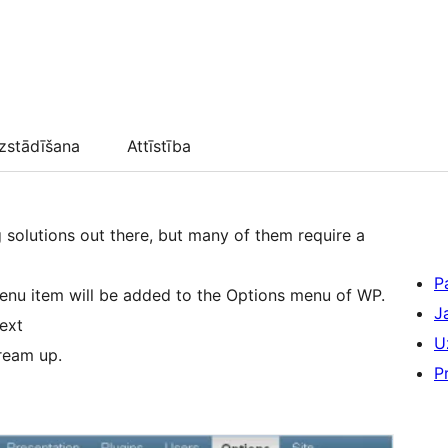
zstādīšana
Attīstība
g solutions out there, but many of them require a
P
menu item will be added to the Options menu of WP.
J
text
U
ream up.
P