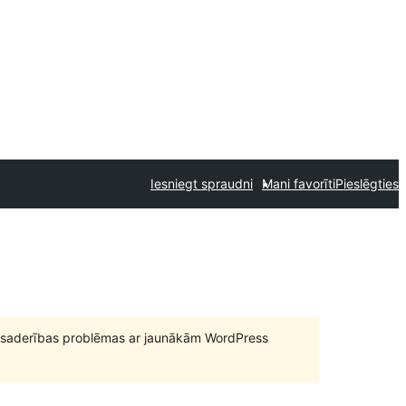
Iesniegt spraudni
Mani favorīti
Pieslēgties
būt saderības problēmas ar jaunākām WordPress