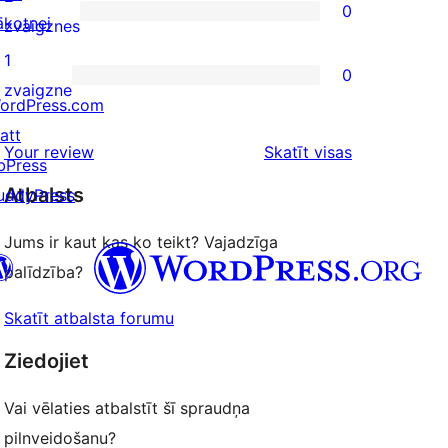
0
star
ākotnei
0
zvaigznes
reviews
2-
1
0
star
0
zvaigzne
ordPress.com
reviews
1-
att
star
atsauksmes
Your review
Skatīt visas
bPress
reviews
Atbalsts
uddyPress
Jums ir kaut kas ko teikt? Vajadzīga
palīdzība?
Skatīt atbalsta forumu
 kontu
su Bluesky kontu
Ziedojiet
ontu
su Threads kontu
u Instagram kontu
Vai vēlaties atbalstīt šī spraudņa
ontu
su TikTok kontu
pilnveidošanu?