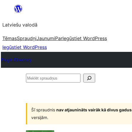
Pāriet
uz
Latviešu valodā
saturu
Tēmas
Spraudņi
Jaunumi
Par
Iegūstiet WordPress
Iegūstiet WordPress
Plugin Directory
Meklēt
spraudņus
Šī spraudnis
nav atjaunināts vairāk kā divus gadus
versijām.