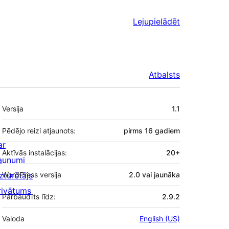
Lejupielādēt
Atbalsts
Meta
Versija
1.1
Pēdējo reizi atjaunots:
pirms
16 gadiem
ar
Aktīvās instalācijas:
20+
aunumi
zturētājs
WordPress versija
2.0 vai jaunāka
rivātums
Pārbaudīts līdz:
2.9.2
Valoda
English (US)