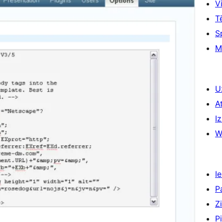
Vi
T
S
M
U
A
Iz
W
Ie
P
Z
P