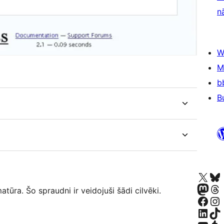
n
W
M
b
B
Apmeklējiet mūsu X (agrāk Twitter)
Apmeklējiet mū
Apmeklējiet mūsu Mastodon k
Apmeklējiet mū
ūra. Šo spraudni ir veidojuši šādi cilvēki.
Apmeklējiet mūsu Facebook lapu
Apmeklējiet mūs
Apmeklējiet mūsu LinkedIn k
Apmeklējiet mū