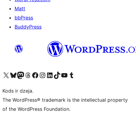
Matt
bbPress
BuddyPress
Apmeklējiet mūsu X (agrāk Twitter) kontu
Apmeklējiet mūsu Bluesky kontu
Apmeklējiet mūsu Mastodon kontu
Apmeklējiet mūsu Threads kontu
Apmeklējiet mūsu Facebook lapu
Apmeklējiet mūsu Instagram kontu
Apmeklējiet mūsu LinkedIn kontu
Apmeklējiet mūsu TikTok kontu
Apmeklējiet mūsu YouTube kanālu
Apmeklējiet mūsu Tumblr kontu
Kods ir dzeja.
The WordPress® trademark is the intellectual property
of the WordPress Foundation.