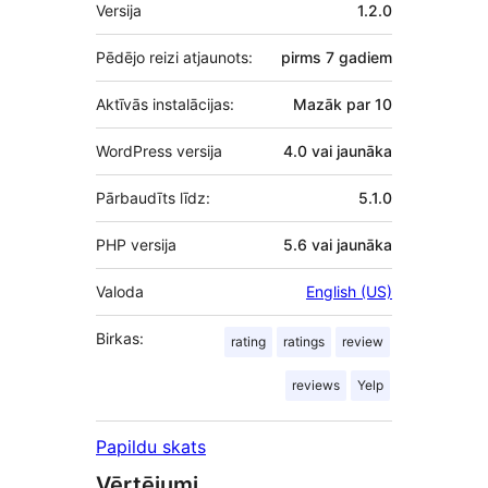
Meta
Versija
1.2.0
Pēdējo reizi atjaunots:
pirms
7 gadiem
Aktīvās instalācijas:
Mazāk par 10
WordPress versija
4.0 vai jaunāka
Pārbaudīts līdz:
5.1.0
PHP versija
5.6 vai jaunāka
Valoda
English (US)
Birkas:
rating
ratings
review
reviews
Yelp
Papildu skats
Vērtējumi