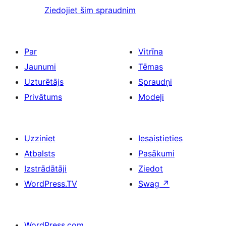
Ziedojiet šim spraudnim
Par
Vitrīna
Jaunumi
Tēmas
Uzturētājs
Spraudņi
Privātums
Modeļi
Uzziniet
Iesaistieties
Atbalsts
Pasākumi
Izstrādātāji
Ziedot
WordPress.TV
Swag
↗
WordPress.com