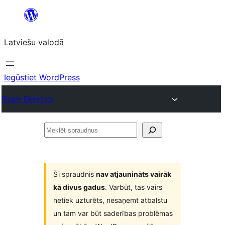
Pāriet
uz
Latviešu valodā
saturu
Iegūstiet WordPress
Plugin Directory
Meklēt
spraudņus
Šī spraudnis
nav atjaunināts vairāk
kā divus gadus
. Varbūt, tas vairs
netiek uzturēts, nesaņemt atbalstu
un tam var būt saderības problēmas