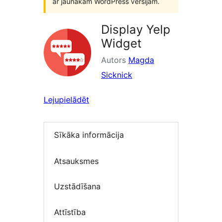
ar jaunākām WordPress versijām.
Display Yelp
Widget
Autors
Magda
Sicknick
Lejupielādēt
Sīkāka informācija
Atsauksmes
Uzstādīšana
Attīstība