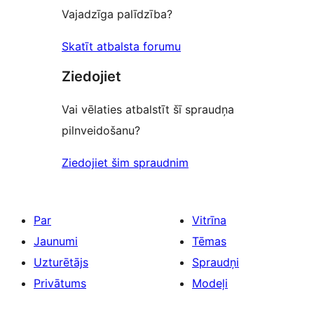
Vajadzīga palīdzība?
Skatīt atbalsta forumu
Ziedojiet
Vai vēlaties atbalstīt šī spraudņa
pilnveidošanu?
Ziedojiet šim spraudnim
Par
Vitrīna
Jaunumi
Tēmas
Uzturētājs
Spraudņi
Privātums
Modeļi