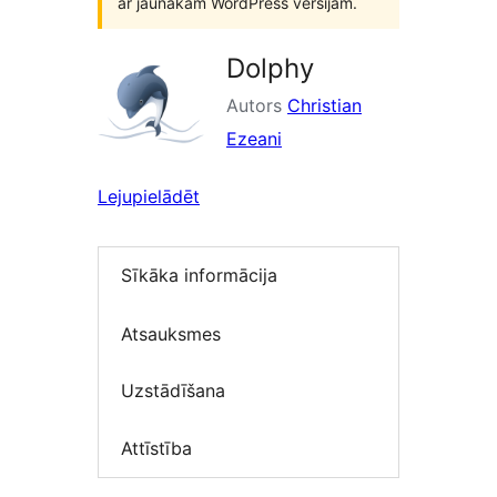
ar jaunākām WordPress versijām.
Dolphy
Autors
Christian
Ezeani
Lejupielādēt
Sīkāka informācija
Atsauksmes
Uzstādīšana
Attīstība