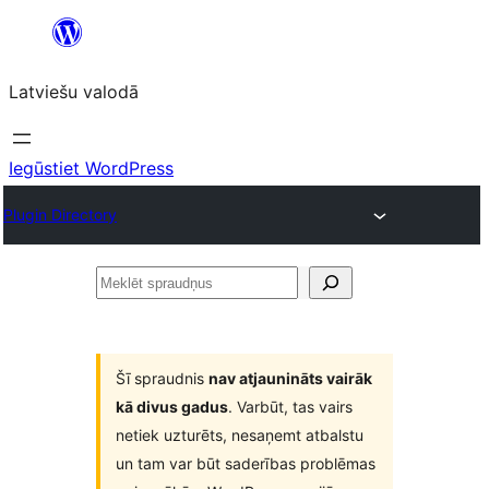
Pāriet
uz
Latviešu valodā
saturu
Iegūstiet WordPress
Plugin Directory
Meklēt
spraudņus
Šī spraudnis
nav atjaunināts vairāk
kā divus gadus
. Varbūt, tas vairs
netiek uzturēts, nesaņemt atbalstu
un tam var būt saderības problēmas