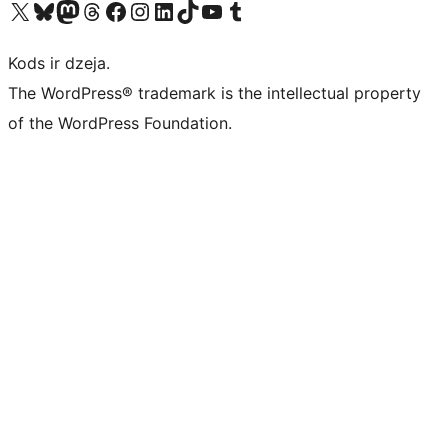
Apmeklējiet mūsu X (agrāk Twitter) kontu
Apmeklējiet mūsu Bluesky kontu
Apmeklējiet mūsu Mastodon kontu
Apmeklējiet mūsu Threads kontu
Apmeklējiet mūsu Facebook lapu
Apmeklējiet mūsu Instagram kontu
Apmeklējiet mūsu LinkedIn kontu
Apmeklējiet mūsu TikTok kontu
Apmeklējiet mūsu YouTube kanālu
Apmeklējiet mūsu Tumblr kontu
Kods ir dzeja.
The WordPress® trademark is the intellectual property
of the WordPress Foundation.