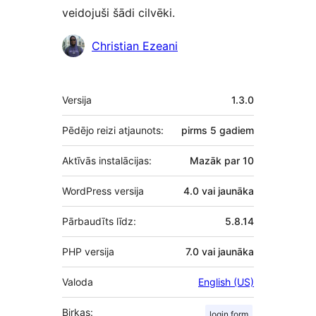
veidojuši šādi cilvēki.
Līdzdalībnieki
Christian Ezeani
Meta
Versija
1.3.0
Pēdējo reizi atjaunots:
pirms
5 gadiem
Aktīvās instalācijas:
Mazāk par 10
WordPress versija
4.0 vai jaunāka
Pārbaudīts līdz:
5.8.14
PHP versija
7.0 vai jaunāka
Valoda
English (US)
Birkas:
login form