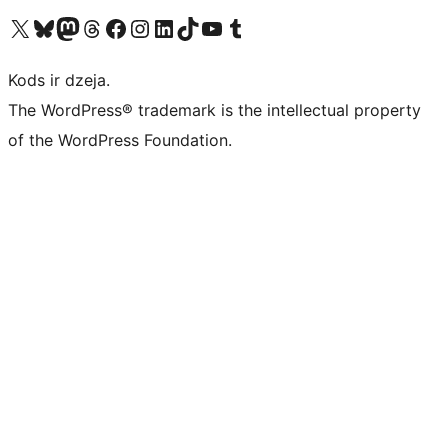
Apmeklējiet mūsu X (agrāk Twitter) kontu
Apmeklējiet mūsu Bluesky kontu
Apmeklējiet mūsu Mastodon kontu
Apmeklējiet mūsu Threads kontu
Apmeklējiet mūsu Facebook lapu
Apmeklējiet mūsu Instagram kontu
Apmeklējiet mūsu LinkedIn kontu
Apmeklējiet mūsu TikTok kontu
Apmeklējiet mūsu YouTube kanālu
Apmeklējiet mūsu Tumblr kontu
Kods ir dzeja.
The WordPress® trademark is the intellectual property
of the WordPress Foundation.