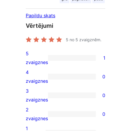
Papildu skats
Vērtējumi
5
no 5 zvaigznēm.
5
1
1
zvaigznes
5-
4
0
star
0
zvaigznes
review
4-
3
0
star
0
zvaigznes
reviews
3-
2
0
star
0
zvaigznes
reviews
2-
1