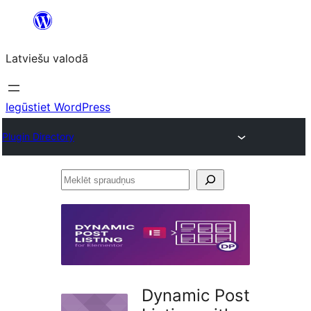
Pāriet
uz
Latviešu valodā
saturu
Iegūstiet WordPress
Plugin Directory
Meklēt
spraudņus
Dynamic Post