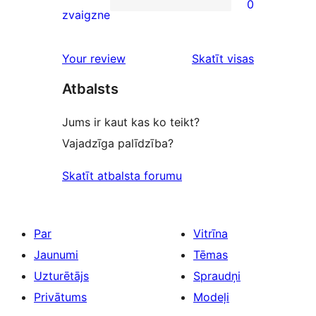
0
star
0
zvaigzne
reviews
1-
star
Your review
Skatīt visas
reviews
atsauksmes
Atbalsts
Jums ir kaut kas ko teikt?
Vajadzīga palīdzība?
Skatīt atbalsta forumu
Par
Vitrīna
Jaunumi
Tēmas
Uzturētājs
Spraudņi
Privātums
Modeļi