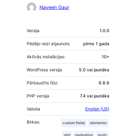
Līdzdalībnieki
Naveen Gaur
Meta
Versija
1.0.0
Pēdējo reizi atjaunots:
pirms
1 gada
Aktīvās instalācijas:
10+
WordPress versija
5.0 vai jaunāka
Pārbaudīts līdz:
6.8.6
PHP versija
7.4 vai jaunāka
Valoda
English (US)
Birkas:
custom fields
elementor
grid
pagination
posts