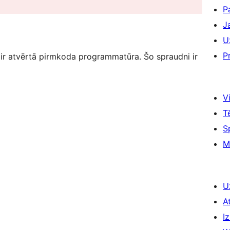
P
J
U
P
atvērtā pirmkoda programmatūra. Šo spraudni ir
Vi
T
S
M
U
A
Iz