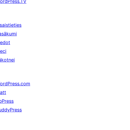
ordPress.TV
saistieties
asākumi
iedot
ieci
ākotnei
ordPress.com
att
bPress
uddyPress