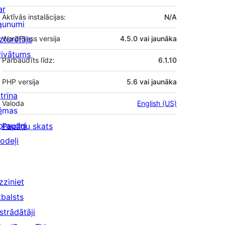
ar
Aktīvās instalācijas:
N/A
aunumi
zturētājs
WordPress versija
4.5.0 vai jaunāka
rivātums
Pārbaudīts līdz:
6.1.10
PHP versija
5.6 vai jaunāka
trīna
Valoda
English (US)
ēmas
praudņi
Papildu skats
odeļi
zziniet
tbalsts
strādātāji