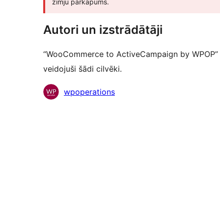
zīmju pārkāpums.
Autori un izstrādātāji
“WooCommerce to ActiveCampaign by WPOP” ir 
veidojuši šādi cilvēki.
Līdzdalībnieki
wpoperations