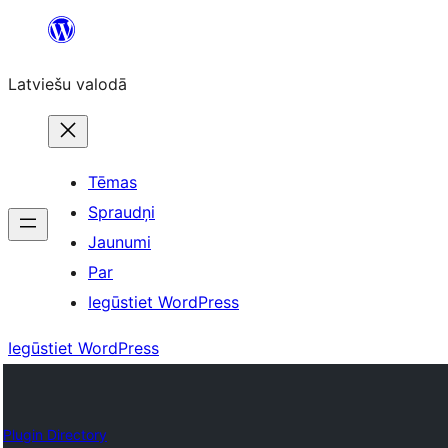
Pāriet
uz
Latviešu valodā
saturu
Tēmas
Spraudņi
Jaunumi
Par
Iegūstiet WordPress
Iegūstiet WordPress
Plugin Directory