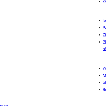
W
Ie
P
Z
P
n
W
M
b
B