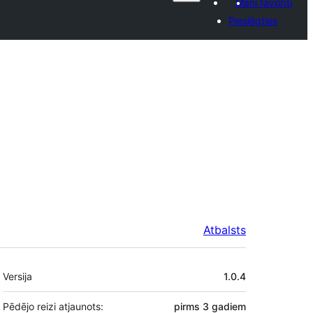
Mani favorīti
Pieslēgties
Atbalsts
Meta
Versija
1.0.4
Pēdējo reizi atjaunots:
pirms
3 gadiem