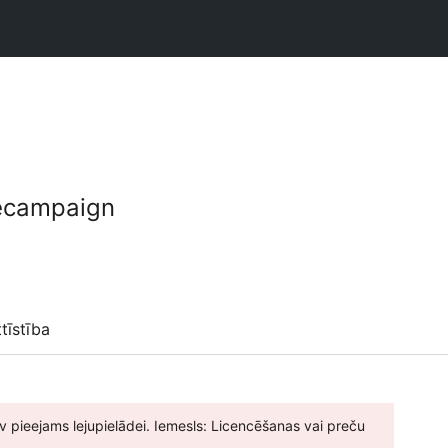
ecampaign
ttīstība
v pieejams lejupielādei. Iemesls: Licencēšanas vai preču