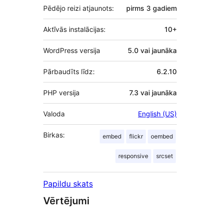
Pēdējo reizi atjaunots:
pirms
3 gadiem
Aktīvās instalācijas:
10+
WordPress versija
5.0 vai jaunāka
Pārbaudīts līdz:
6.2.10
PHP versija
7.3 vai jaunāka
Valoda
English (US)
Birkas:
embed
flickr
oembed
responsive
srcset
Papildu skats
Vērtējumi