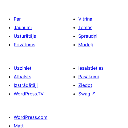
Par
Vitrīna
Jaunumi
Tēmas
Uzturētājs
Spraudņi
Privātums
Modeļi
Uzziniet
Iesaistieties
Atbalsts
Pasākumi
Izstrādātāji
Ziedot
WordPress.TV
Swag
↗
WordPress.com
Matt