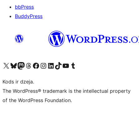
bbPress
BuddyPress
Apmeklējiet mūsu X (agrāk Twitter) kontu
Apmeklējiet mūsu Bluesky kontu
Apmeklējiet mūsu Mastodon kontu
Apmeklējiet mūsu Threads kontu
Apmeklējiet mūsu Facebook lapu
Apmeklējiet mūsu Instagram kontu
Apmeklējiet mūsu LinkedIn kontu
Apmeklējiet mūsu TikTok kontu
Apmeklējiet mūsu YouTube kanālu
Apmeklējiet mūsu Tumblr kontu
Kods ir dzeja.
The WordPress® trademark is the intellectual property
of the WordPress Foundation.