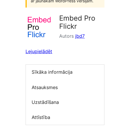
ar jaunākām WordPress versijām.
Embed Pro
Flickr
Autors
jbd7
Lejupielādēt
Sīkāka informācija
Atsauksmes
Uzstādīšana
Attīstība