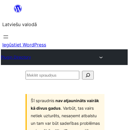
Pāriet
uz
Latviešu valodā
saturu
Iegūstiet WordPress
Plugin Directory
Meklēt
spraudņus
Šī spraudnis
nav atjaunināts vairāk
kā divus gadus
. Varbūt, tas vairs
netiek uzturēts, nesaņemt atbalstu
un tam var būt saderības problēmas