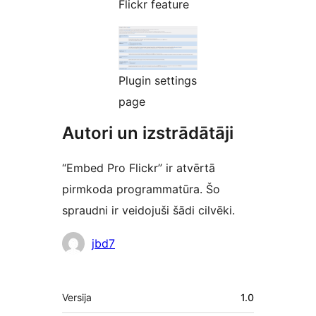
Flickr feature
Plugin settings
page
Autori un izstrādātāji
“Embed Pro Flickr” ir atvērtā
pirmkoda programmatūra. Šo
spraudni ir veidojuši šādi cilvēki.
Līdzdalībnieki
jbd7
Meta
Versija
1.0