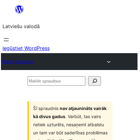
Pāriet
uz
Latviešu valodā
saturu
Iegūstiet WordPress
Plugin Directory
Meklēt
spraudņus
Šī spraudnis
nav atjaunināts vairāk
kā divus gadus
. Varbūt, tas vairs
netiek uzturēts, nesaņemt atbalstu
un tam var būt saderības problēmas