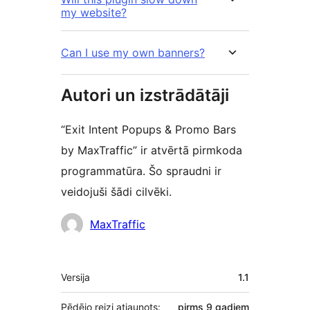
my website?
Can I use my own banners?
Autori un izstrādātāji
“Exit Intent Popups & Promo Bars
by MaxTraffic” ir atvērtā pirmkoda
programmatūra. Šo spraudni ir
veidojuši šādi cilvēki.
Līdzdalībnieki
MaxTraffic
Meta
Versija
1.1
Pēdējo reizi atjaunots:
pirms
9 gadiem