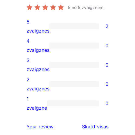
5
no 5 zvaigznēm.
5
2
2
zvaigznes
5-
4
0
star
0
zvaigznes
reviews
4-
3
0
star
0
zvaigznes
reviews
3-
2
0
star
0
zvaigznes
reviews
2-
1
0
star
0
zvaigzne
reviews
1-
star
Your review
Skatīt visas
reviews