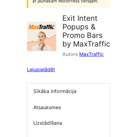
ar jaunākām WordPress versijām.
Exit Intent
Popups &
Promo Bars
by MaxTraffic
Autors
MaxTraffic
Lejupielādēt
Sīkāka informācija
Atsauksmes
Uzstādīšana