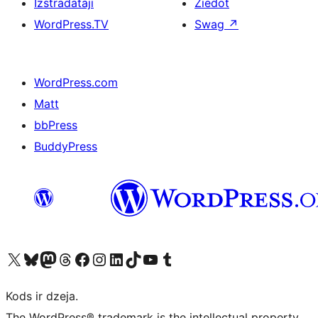
Izstrādātāji
Ziedot
WordPress.TV
Swag
↗
WordPress.com
Matt
bbPress
BuddyPress
Apmeklējiet mūsu X (agrāk Twitter) kontu
Apmeklējiet mūsu Bluesky kontu
Apmeklējiet mūsu Mastodon kontu
Apmeklējiet mūsu Threads kontu
Apmeklējiet mūsu Facebook lapu
Apmeklējiet mūsu Instagram kontu
Apmeklējiet mūsu LinkedIn kontu
Apmeklējiet mūsu TikTok kontu
Apmeklējiet mūsu YouTube kanālu
Apmeklējiet mūsu Tumblr kontu
Kods ir dzeja.
The WordPress® trademark is the intellectual property