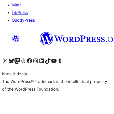
Matt
bbPress
BuddyPress
Apmeklējiet mūsu X (agrāk Twitter) kontu
Apmeklējiet mūsu Bluesky kontu
Apmeklējiet mūsu Mastodon kontu
Apmeklējiet mūsu Threads kontu
Apmeklējiet mūsu Facebook lapu
Apmeklējiet mūsu Instagram kontu
Apmeklējiet mūsu LinkedIn kontu
Apmeklējiet mūsu TikTok kontu
Apmeklējiet mūsu YouTube kanālu
Apmeklējiet mūsu Tumblr kontu
Kods ir dzeja.
The WordPress® trademark is the intellectual property
of the WordPress Foundation.