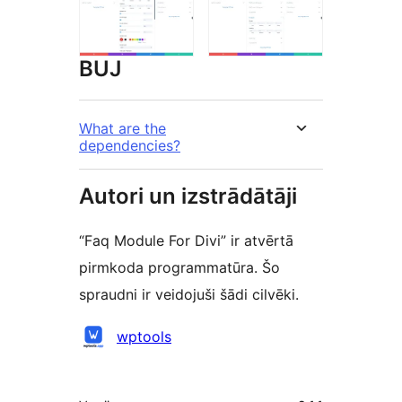
BUJ
What are the
dependencies?
Autori un izstrādātāji
“Faq Module For Divi” ir atvērtā
pirmkoda programmatūra. Šo
spraudni ir veidojuši šādi cilvēki.
Līdzdalībnieki
wptools
Meta