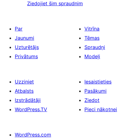
Ziedojiet šim spraudnim
Par
Vitrīna
Jaunumi
Tēmas
Uzturētājs
Spraudņi
Privātums
Modeļi
Uzziniet
Iesaistieties
Atbalsts
Pasākumi
Izstrādātāji
Ziedot
WordPress.TV
Pieci nākotnei
WordPress.com