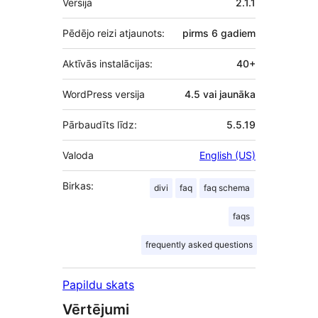
Versija
2.1.1
Pēdējo reizi atjaunots:
pirms
6 gadiem
Aktīvās instalācijas:
40+
WordPress versija
4.5 vai jaunāka
Pārbaudīts līdz:
5.5.19
Valoda
English (US)
Birkas:
divi
faq
faq schema
faqs
frequently asked questions
Papildu skats
Vērtējumi