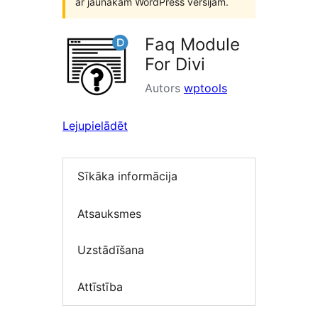
ar jaunākām WordPress versijām.
Faq Module
For Divi
Autors
wptools
Lejupielādēt
Sīkāka informācija
Atsauksmes
Uzstādīšana
Attīstība