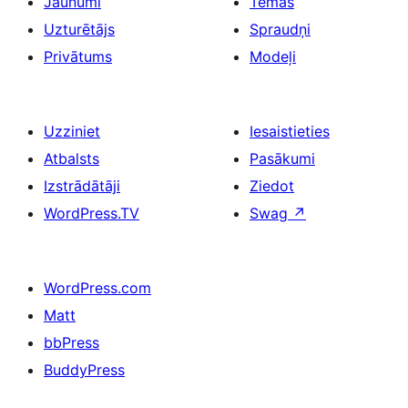
Jaunumi
Tēmas
Uzturētājs
Spraudņi
Privātums
Modeļi
Uzziniet
Iesaistieties
Atbalsts
Pasākumi
Izstrādātāji
Ziedot
WordPress.TV
Swag
↗
WordPress.com
Matt
bbPress
BuddyPress