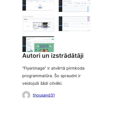
Autori un izstrādātāji
“Flyerimage” ir atvērtā pirmkoda
programmatūra. Šo spraudni ir
veidojuši šādi cilvēki.
Līdzdalībnieki
thousand31
Meta