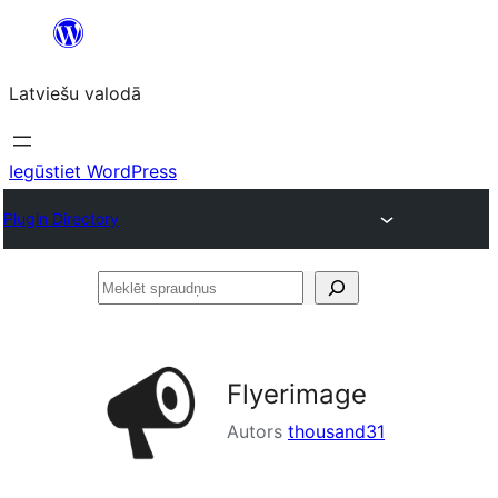
Pāriet
uz
Latviešu valodā
saturu
Iegūstiet WordPress
Plugin Directory
Meklēt
spraudņus
Flyerimage
Autors
thousand31