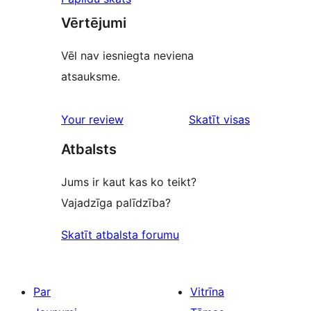
Vērtējumi
Vēl nav iesniegta neviena
atsauksme.
atsauksmes
Your review
Skatīt visas
Atbalsts
Jums ir kaut kas ko teikt?
Vajadzīga palīdzība?
Skatīt atbalsta forumu
Par
Vitrīna