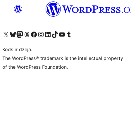
Apmeklējiet mūsu X (agrāk Twitter) kontu
Apmeklējiet mūsu Bluesky kontu
Apmeklējiet mūsu Mastodon kontu
Apmeklējiet mūsu Threads kontu
Apmeklējiet mūsu Facebook lapu
Apmeklējiet mūsu Instagram kontu
Apmeklējiet mūsu LinkedIn kontu
Apmeklējiet mūsu TikTok kontu
Apmeklējiet mūsu YouTube kanālu
Apmeklējiet mūsu Tumblr kontu
Kods ir dzeja.
The WordPress® trademark is the intellectual property
of the WordPress Foundation.