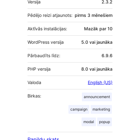
Versija
2.3.2
Pēdējo reizi atjaunots:
pirms
3 mēnešiem
Aktīvās instalācijas:
Mazāk par 10
WordPress versija
5.0 vai jaunāka
Pārbaudīts līdz:
6.9.6
PHP versija
8.0 vai jaunāka
Valoda
English (US)
Birkas:
announcement
campaign
marketing
modal
popup
Papildu skats