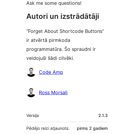
Ask me some questions!
Autori un izstrādātāji
“Forget About Shortcode Buttons”
ir atvērtā pirmkoda
programmatūra. Šo spraudni ir
veidojuši šādi cilvēki.
Līdzdalībnieki
Code Amp
Ross Morsali
Meta
Versija
2.1.3
Pēdējo reizi atjaunots:
pirms
2 gadiem