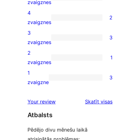
60
zvaigznes
5-
4
2
star
2
zvaigznes
reviews
4-
3
3
star
3
zvaigznes
reviews
3-
2
1
star
1
zvaigznes
reviews
2-
1
3
star
3
zvaigzne
review
1-
star
atsauksmes
Your review
Skatīt visas
reviews
Atbalsts
Pēdējo divu mēnešu laikā
atrisinātās problēmas: