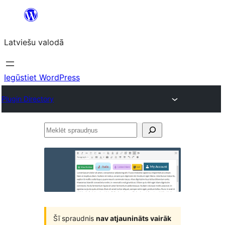
Pāriet
uz
Latviešu valodā
saturu
Iegūstiet WordPress
Plugin Directory
Meklēt
spraudņus
Šī spraudnis
nav atjaunināts vairāk