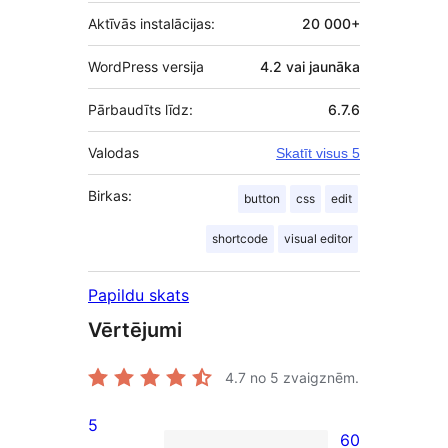
Aktīvās instalācijas:
20 000+
WordPress versija
4.2 vai jaunāka
Pārbaudīts līdz:
6.7.6
Valodas
Skatīt visus 5
Birkas:
button
css
edit
shortcode
visual editor
Papildu skats
Vērtējumi
4.7
no 5 zvaigznēm.
5
60