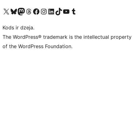
Apmeklējiet mūsu X (agrāk Twitter) kontu
Apmeklējiet mūsu Bluesky kontu
Apmeklējiet mūsu Mastodon kontu
Apmeklējiet mūsu Threads kontu
Apmeklējiet mūsu Facebook lapu
Apmeklējiet mūsu Instagram kontu
Apmeklējiet mūsu LinkedIn kontu
Apmeklējiet mūsu TikTok kontu
Apmeklējiet mūsu YouTube kanālu
Apmeklējiet mūsu Tumblr kontu
Kods ir dzeja.
The WordPress® trademark is the intellectual property
of the WordPress Foundation.