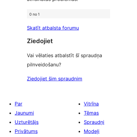
0 no 1
Skatīt atbalsta forumu
Ziedojiet
Vai vēlaties atbalstīt šī spraudņa
pilnveidošanu?
Ziedojiet šim spraudnim
Par
Vitrīna
Jaunumi
Tēmas
Uzturētājs
Spraudņi
Privātums
Modeļi