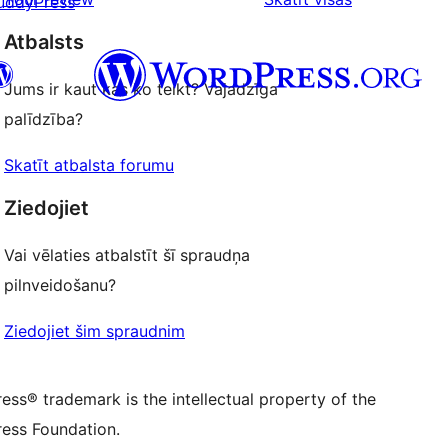
uddyPress
reviews
Atbalsts
Jums ir kaut kas ko teikt? Vajadzīga
palīdzība?
 kontu
su Bluesky kontu
Skatīt atbalsta forumu
ontu
su Threads kontu
u Instagram kontu
Ziedojiet
ontu
su TikTok kontu
be kanālu
su Tumblr kontu
Vai vēlaties atbalstīt šī spraudņa
pilnveidošanu?
Ziedojiet šim spraudnim
ss® trademark is the intellectual property of the
ess Foundation.