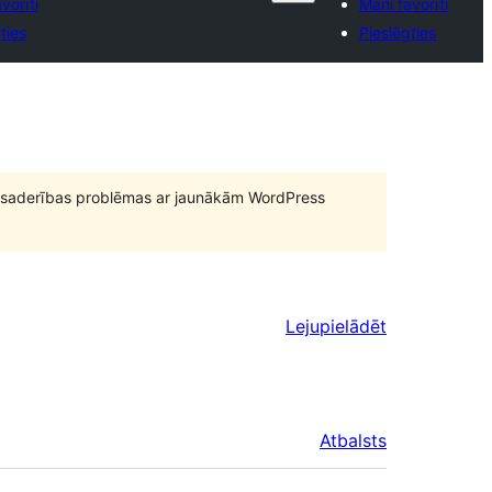
vorīti
Mani favorīti
ties
Pieslēgties
būt saderības problēmas ar jaunākām WordPress
Lejupielādēt
Atbalsts