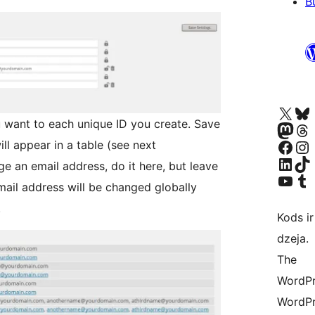
B
Apmeklējiet mūsu X (agrāk Twitter)
Apmeklējiet mū
 want to each unique ID you create. Save
Apmeklējiet mūsu Mastodon k
Apmeklējiet mū
Apmeklējiet mūsu Facebook lapu
Apmeklējiet mūs
l appear in a table (see next
Apmeklējiet mūsu LinkedIn k
Apmeklējiet mū
 an email address, do it here, but leave
Apmeklējiet mūsu YouTu
Apmeklējiet mū
email address will be changed globally
.
Kods ir
dzeja.
The
WordPre
WordPr