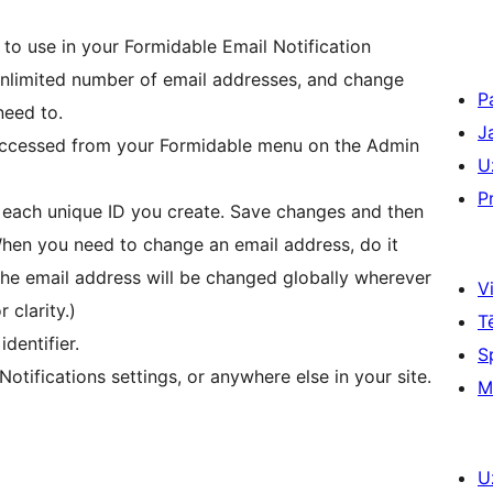
 to use in your Formidable Email Notification
 unlimited number of email addresses, and change
P
need to.
J
accessed from your Formidable menu on the Admin
U
P
 each unique ID you create. Save changes and then
When you need to change an email address, do it
n the email address will be changed globally wherever
Vi
 clarity.)
T
dentifier.
S
otifications settings, or anywhere else in your site.
M
U