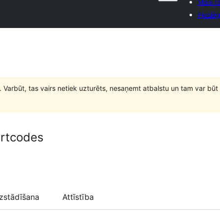
Mani fa
Pieslēg
. Varbūt, tas vairs netiek uzturēts, nesaņemt atbalstu un tam var 
ortcodes
zstādīšana
Attīstība