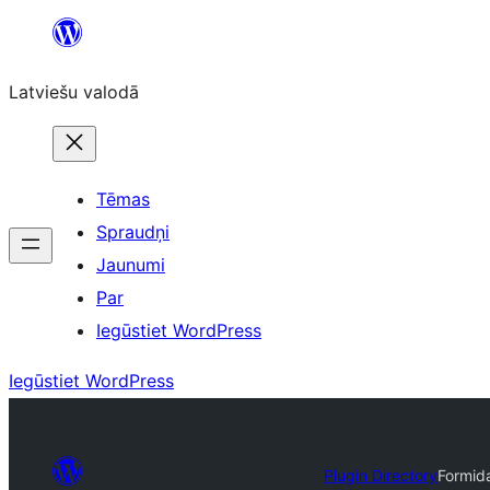
Pāriet
uz
Latviešu valodā
saturu
Tēmas
Spraudņi
Jaunumi
Par
Iegūstiet WordPress
Iegūstiet WordPress
Plugin Directory
Formid