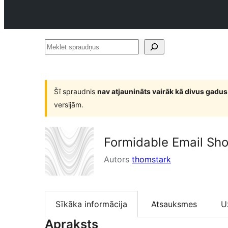
Meklēt
spraudņus
Šī spraudnis
nav atjaunināts vairāk kā divus gadus
versijām.
Formidable Email Sh
Autors
thomstark
Sīkāka informācija
Atsauksmes
U
Apraksts