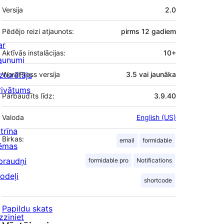
Meta
Versija
2.0
Pēdējo reizi atjaunots:
pirms
12 gadiem
ar
Aktīvās instalācijas:
10+
aunumi
zturētājs
WordPress versija
3.5 vai jaunāka
rivātums
Pārbaudīts līdz:
3.9.40
Valoda
English (US)
trīna
Birkas:
email
formidable
ēmas
praudņi
formidable pro
Notifications
odeļi
shortcode
Papildu skats
zziniet