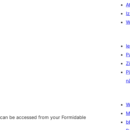
A
Iz
W
Ie
P
Z
P
n
W
M
 can be accessed from your Formidable
b