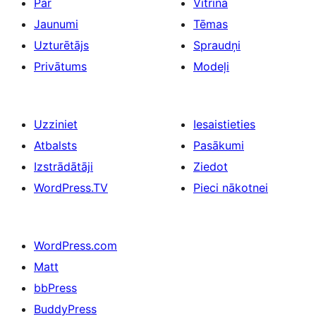
Par
Vitrīna
Jaunumi
Tēmas
Uzturētājs
Spraudņi
Privātums
Modeļi
Uzziniet
Iesaistieties
Atbalsts
Pasākumi
Izstrādātāji
Ziedot
WordPress.TV
Pieci nākotnei
WordPress.com
Matt
bbPress
BuddyPress