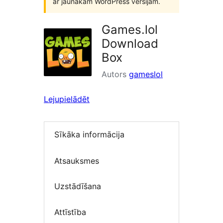
ar jaunākām WordPress versijām.
Games.lol
Download
Box
Autors
gameslol
Lejupielādēt
Sīkāka informācija
Atsauksmes
Uzstādīšana
Attīstība