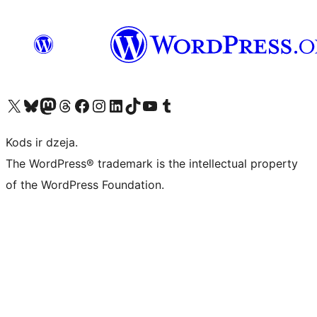
Apmeklējiet mūsu X (agrāk Twitter) kontu
Apmeklējiet mūsu Bluesky kontu
Apmeklējiet mūsu Mastodon kontu
Apmeklējiet mūsu Threads kontu
Apmeklējiet mūsu Facebook lapu
Apmeklējiet mūsu Instagram kontu
Apmeklējiet mūsu LinkedIn kontu
Apmeklējiet mūsu TikTok kontu
Apmeklējiet mūsu YouTube kanālu
Apmeklējiet mūsu Tumblr kontu
Kods ir dzeja.
The WordPress® trademark is the intellectual property
of the WordPress Foundation.