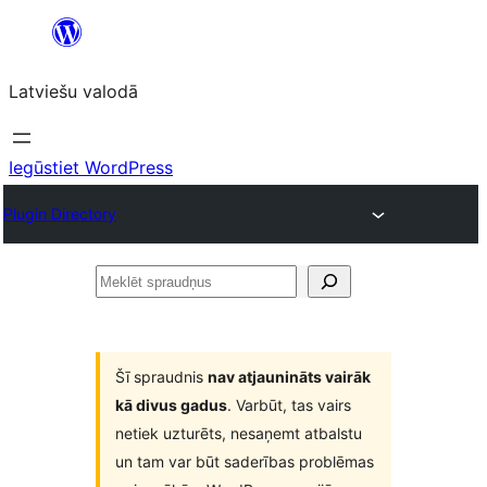
Pāriet
uz
Latviešu valodā
saturu
Iegūstiet WordPress
Plugin Directory
Meklēt
spraudņus
Šī spraudnis
nav atjaunināts vairāk
kā divus gadus
. Varbūt, tas vairs
netiek uzturēts, nesaņemt atbalstu
un tam var būt saderības problēmas