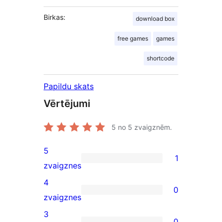
Birkas:
download box
free games
games
shortcode
Papildu skats
Vērtējumi
5
no 5 zvaigznēm.
5
1
1
zvaigznes
5-
4
0
star
0
zvaigznes
review
4-
3
0