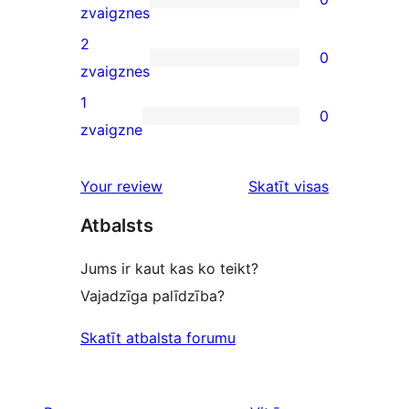
star
0
zvaigznes
reviews
3-
2
0
star
0
zvaigznes
reviews
2-
1
0
star
0
zvaigzne
reviews
1-
star
Your review
Skatīt visas
reviews
atsauksmes
Atbalsts
Jums ir kaut kas ko teikt?
Vajadzīga palīdzība?
Skatīt atbalsta forumu