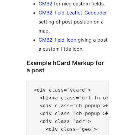
CMB2
for nice custom fields.
CMB2-field-Leaflet-Geocoder
setting of post position on a
map.
CMB2-field-Icon
giving a post
a custom little icon.
Example hCard Markup for
a post
<div class="vcard">

  <h2><a class="url fn org" href=
  <div class="cb-popup">Balacs utc
  <div class="cb-popup">Mon-Fri, 8
  <div class="adr">

    <div class="geo">
