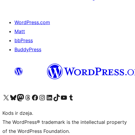
WordPress.com
Matt
bbPress
BuddyPress
Apmeklējiet mūsu X (agrāk Twitter) kontu
Apmeklējiet mūsu Bluesky kontu
Apmeklējiet mūsu Mastodon kontu
Apmeklējiet mūsu Threads kontu
Apmeklējiet mūsu Facebook lapu
Apmeklējiet mūsu Instagram kontu
Apmeklējiet mūsu LinkedIn kontu
Apmeklējiet mūsu TikTok kontu
Apmeklējiet mūsu YouTube kanālu
Apmeklējiet mūsu Tumblr kontu
Kods ir dzeja.
The WordPress® trademark is the intellectual property
of the WordPress Foundation.