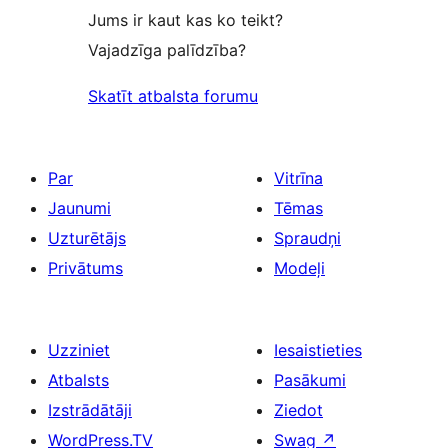
Jums ir kaut kas ko teikt?
Vajadzīga palīdzība?
Skatīt atbalsta forumu
Par
Vitrīna
Jaunumi
Tēmas
Uzturētājs
Spraudņi
Privātums
Modeļi
Uzziniet
Iesaistieties
Atbalsts
Pasākumi
Izstrādātāji
Ziedot
WordPress.TV
Swag
↗