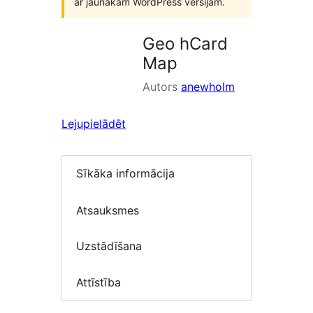
ar jaunākām WordPress versijām.
Geo hCard
Map
Autors
anewholm
Lejupielādēt
Sīkāka informācija
Atsauksmes
Uzstādīšana
Attīstība