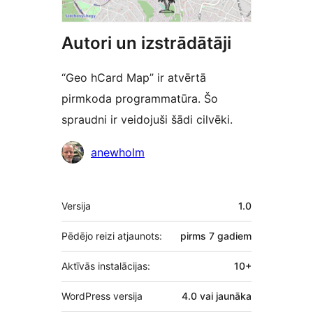
Autori un izstrādātāji
“Geo hCard Map” ir atvērtā
pirmkoda programmatūra. Šo
spraudni ir veidojuši šādi cilvēki.
Līdzdalībnieki
anewholm
Meta
Versija
1.0
Pēdējo reizi atjaunots:
pirms
7 gadiem
Aktīvās instalācijas:
10+
WordPress versija
4.0 vai jaunāka