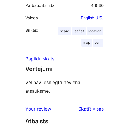
Pārbaudīts līdz:
4.9.30
Valoda
English (US)
Birkas:
hcard
leaflet
location
map
osm
Papildu skats
Vērtējumi
Vēl nav iesniegta neviena
atsauksme.
atsauksmes
Your review
Skatīt visas
Atbalsts