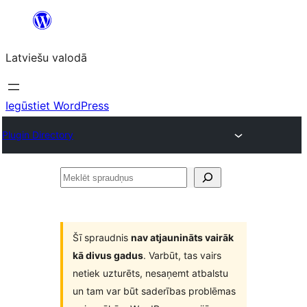
Pāriet
uz
Latviešu valodā
saturu
Iegūstiet WordPress
Plugin Directory
Meklēt
spraudņus
Šī spraudnis
nav atjaunināts vairāk
kā divus gadus
. Varbūt, tas vairs
netiek uzturēts, nesaņemt atbalstu
un tam var būt saderības problēmas