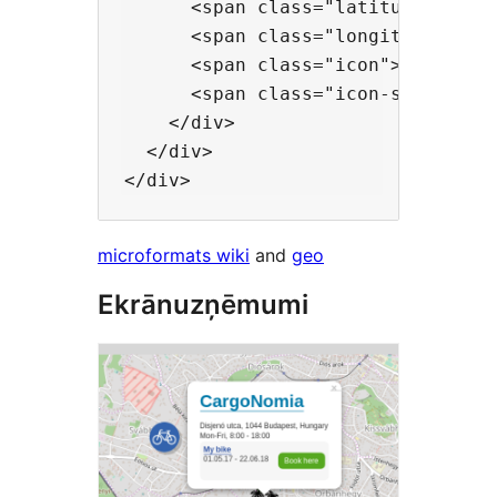
      <span class="latitude">47.50
      <span class="longitude">19.0
      <span class="icon">/wp-cont
      <span class="icon-shadow"></
    </div>

  </div>

microformats wiki
and
geo
Ekrānuzņēmumi