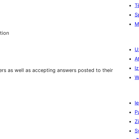
T
S
M
tion
U
A
Iz
rs as well as accepting answers posted to their
W
Ie
P
Z
S