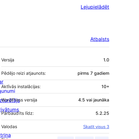
Lejupielādēt
Atbalsts
Meta
Versija
1.0
Pēdējo reizi atjaunots:
pirms
7 gadiem
ar
Aktīvās instalācijas:
10+
aunumi
zturētājs
WordPress versija
4.5 vai jaunāka
rivātums
Pārbaudīts līdz:
5.2.25
Valodas
Skatīt visus 3
trīna