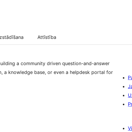
zstādīšana
Attīstība
 building a community driven question-and-answer
um, a knowledge base, or even a helpdesk portal for
P
J
U
P
Vi