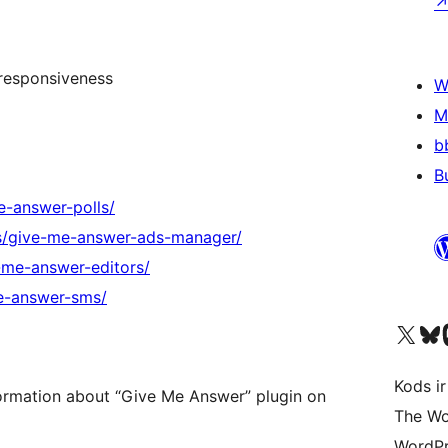
 responsiveness
W
M
b
B
e-answer-polls/
s/give-me-answer-ads-manager/
-me-answer-editors/
e-answer-sms/
Apmeklējiet mūsu X (agrāk Twitter)
Apmeklējiet mū
Apm
Kods ir
ormation about “Give Me Answer” plugin on
The Wo
WordPr