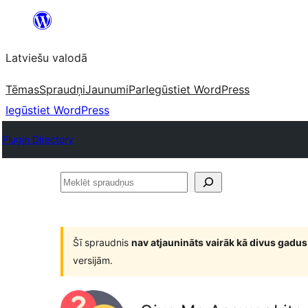
Pāriet
uz
Latviešu valodā
saturu
Tēmas
Spraudņi
Jaunumi
Par
Iegūstiet WordPress
Iegūstiet WordPress
Plugin Directory
Meklēt
spraudņus
Šī spraudnis
nav atjaunināts vairāk kā divus gadus
versijām.