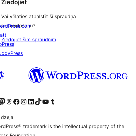
↗
Ziedojiet
Vai vēlaties atbalstīt šī spraudņa
pilnveidošanu?
ordPress.com
att
Ziedojiet šim spraudnim
bPress
uddyPress
 kontu
su Bluesky kontu
eklējiet mūsu Mastodon kontu
Apmeklējiet mūsu Threads kontu
Apmeklējiet mūsu Facebook lapu
Apmeklējiet mūsu Instagram kontu
Apmeklējiet mūsu LinkedIn kontu
Apmeklējiet mūsu TikTok kontu
Apmeklējiet mūsu YouTube kanālu
Apmeklējiet mūsu Tumblr kontu
 dzeja.
rdPress® trademark is the intellectual property of the
ess Foundation.