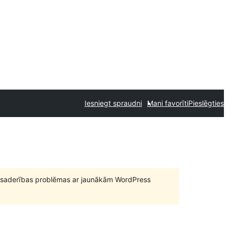
Iesniegt spraudni
Mani favorīti
Pieslēgties
būt saderības problēmas ar jaunākām WordPress