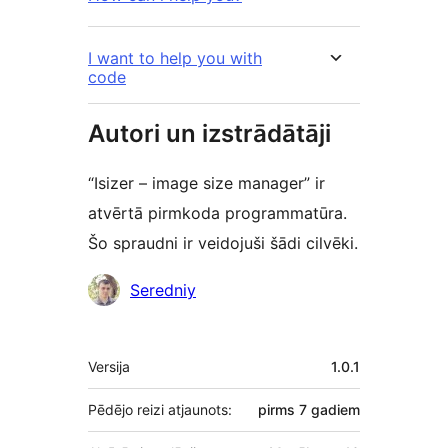
I want to help you with
code
Autori un izstrādātāji
“Isizer – image size manager” ir
atvērtā pirmkoda programmatūra.
Šo spraudni ir veidojuši šādi cilvēki.
Līdzdalībnieki
Seredniy
Meta
Versija
1.0.1
Pēdējo reizi atjaunots:
pirms
7 gadiem