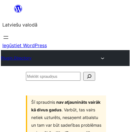
Pāriet
uz
Latviešu valodā
saturu
Iegūstiet WordPress
Plugin Directory
Meklēt
spraudņus
Šī spraudnis
nav atjaunināts vairāk
kā divus gadus
. Varbūt, tas vairs
netiek uzturēts, nesaņemt atbalstu
un tam var būt saderības problēmas