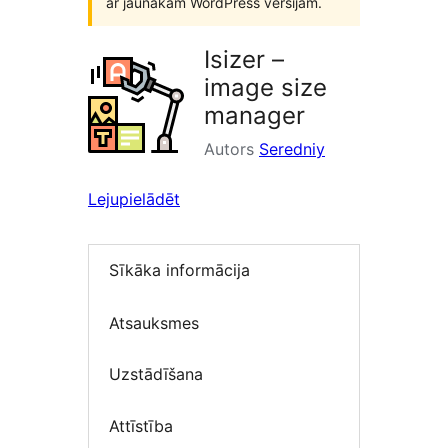
ar jaunākām WordPress versijām.
Isizer –
image size
manager
Autors
Seredniy
Lejupielādēt
Sīkāka informācija
Atsauksmes
Uzstādīšana
Attīstība