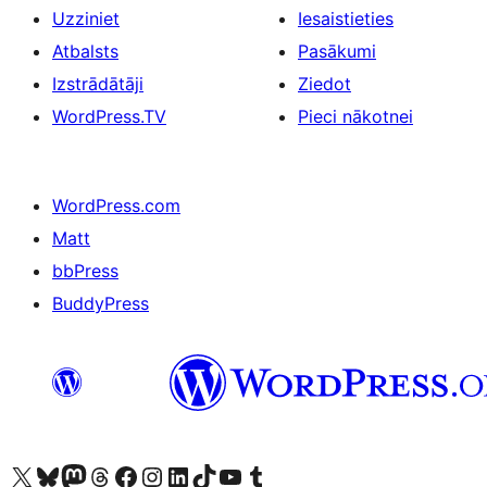
Uzziniet
Iesaistieties
Atbalsts
Pasākumi
Izstrādātāji
Ziedot
WordPress.TV
Pieci nākotnei
WordPress.com
Matt
bbPress
BuddyPress
Apmeklējiet mūsu X (agrāk Twitter) kontu
Apmeklējiet mūsu Bluesky kontu
Apmeklējiet mūsu Mastodon kontu
Apmeklējiet mūsu Threads kontu
Apmeklējiet mūsu Facebook lapu
Apmeklējiet mūsu Instagram kontu
Apmeklējiet mūsu LinkedIn kontu
Apmeklējiet mūsu TikTok kontu
Apmeklējiet mūsu YouTube kanālu
Apmeklējiet mūsu Tumblr kontu