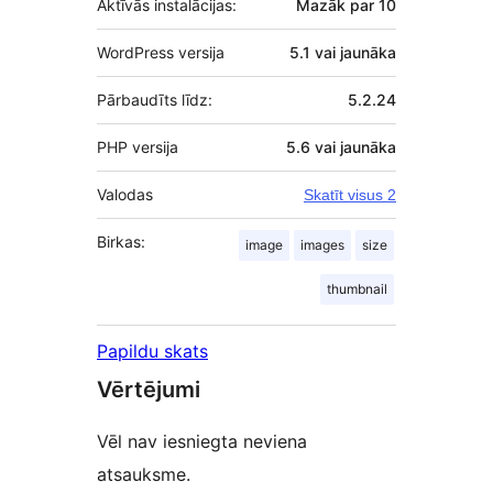
Aktīvās instalācijas:
Mazāk par 10
WordPress versija
5.1 vai jaunāka
Pārbaudīts līdz:
5.2.24
PHP versija
5.6 vai jaunāka
Valodas
Skatīt visus 2
Birkas:
image
images
size
thumbnail
Papildu skats
Vērtējumi
Vēl nav iesniegta neviena
atsauksme.