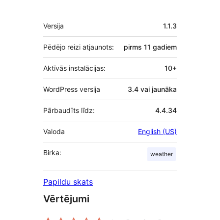
Meta
Versija
1.1.3
Pēdējo reizi atjaunots:
pirms
11 gadiem
Aktīvās instalācijas:
10+
WordPress versija
3.4 vai jaunāka
Pārbaudīts līdz:
4.4.34
Valoda
English (US)
Birka:
weather
Papildu skats
Vērtējumi