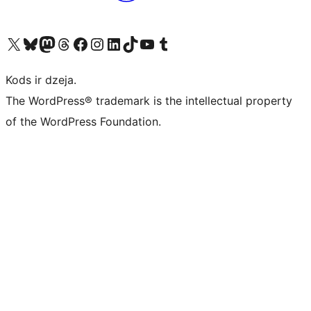
Apmeklējiet mūsu X (agrāk Twitter) kontu
Apmeklējiet mūsu Bluesky kontu
Apmeklējiet mūsu Mastodon kontu
Apmeklējiet mūsu Threads kontu
Apmeklējiet mūsu Facebook lapu
Apmeklējiet mūsu Instagram kontu
Apmeklējiet mūsu LinkedIn kontu
Apmeklējiet mūsu TikTok kontu
Apmeklējiet mūsu YouTube kanālu
Apmeklējiet mūsu Tumblr kontu
Kods ir dzeja.
The WordPress® trademark is the intellectual property
of the WordPress Foundation.