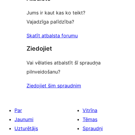
Jums ir kaut kas ko teikt?
Vajadzīga palīdzība?
Skatīt atbalsta forumu
Ziedojiet
Vai vēlaties atbalstīt šī spraudņa
pilnveidošanu?
Ziedojiet šim spraudnim
Par
Vitrīna
Jaunumi
Tēmas
Uzturētājs
Spraudņi