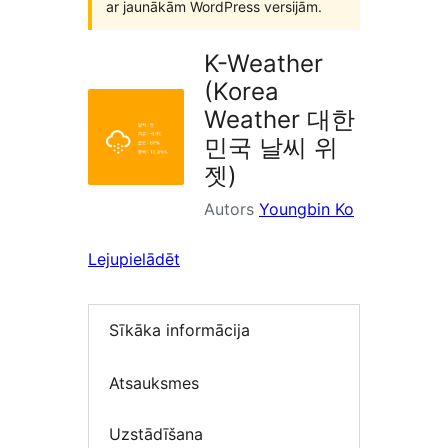
ar jaunākām WordPress versijām.
K-Weather
(Korea
Weather 대한
민국 날씨 위
젯)
Autors
Youngbin Ko
Lejupielādēt
Sīkāka informācija
Atsauksmes
Uzstādīšana