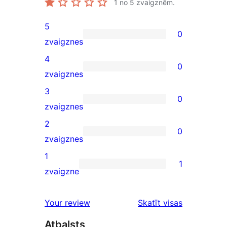
1
no 5 zvaigznēm.
5
0
0
zvaigznes
5-
4
0
star
0
zvaigznes
reviews
4-
3
0
star
0
zvaigznes
reviews
3-
2
0
star
0
zvaigznes
reviews
2-
1
1
star
1
zvaigzne
reviews
1-
star
atsauksmes
Your review
Skatīt visas
review
Atbalsts