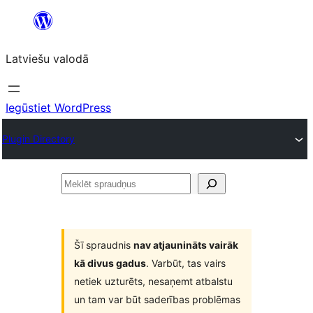
Pāriet
uz
Latviešu valodā
saturu
Iegūstiet WordPress
Plugin Directory
Meklēt
spraudņus
Šī spraudnis
nav atjaunināts vairāk
kā divus gadus
. Varbūt, tas vairs
netiek uzturēts, nesaņemt atbalstu
un tam var būt saderības problēmas