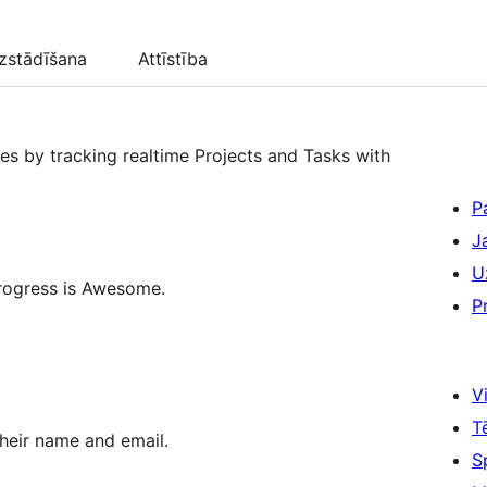
zstādīšana
Attīstība
s by tracking realtime Projects and Tasks with
P
J
U
rogress is Awesome.
P
Vi
T
heir name and email.
S