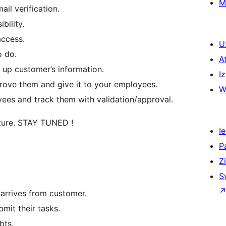
M
il verification.
bility.
access.
U
o do.
A
 up customer’s information.
Iz
ove them and give it to your employees.
W
yees and track them with validation/approval.
future. STAY TUNED !
Ie
P
Z
S
 arrives from customer.
mit their tasks.
bts.