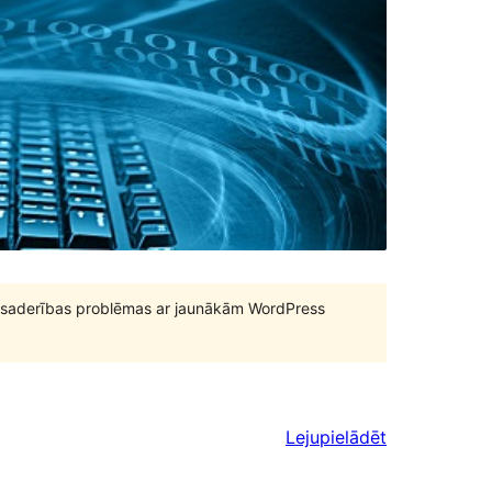
būt saderības problēmas ar jaunākām WordPress
Lejupielādēt