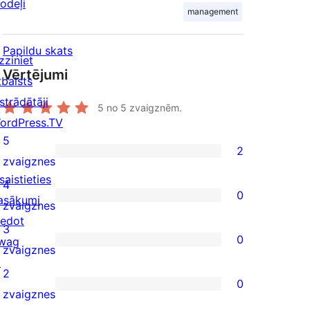
odeļi
management
Papildu skats
zziniet
Vērtējumi
tbalsts
strādātāji
5
no 5 zvaigznēm.
ordPress.TV
5
2
2
zvaigznes
saistieties
5-
4
0
asākumi
star
0
zvaigznes
iedot
reviews
4-
3
0
wag
star
0
zvaigznes
↗
reviews
3-
2
0
star
0
zvaigznes