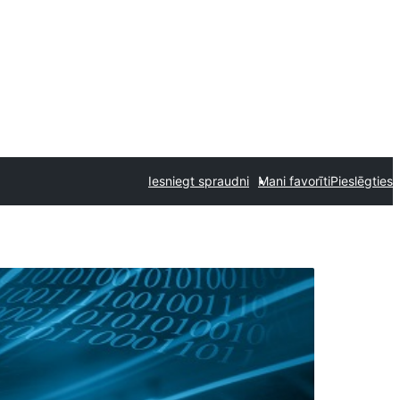
Iesniegt spraudni
Mani favorīti
Pieslēgties