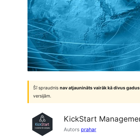
Šī spraudnis
nav atjaunināts vairāk kā divus gadus
versijām.
KickStart Manageme
Autors
prahar