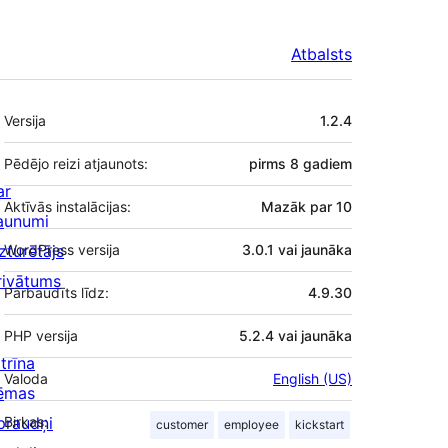
Atbalsts
Meta
Versija
1.2.4
Pēdējo reizi atjaunots:
pirms
8 gadiem
ar
Aktīvās instalācijas:
Mazāk par 10
aunumi
zturētājs
WordPress versija
3.0.1 vai jaunāka
rivātums
Pārbaudīts līdz:
4.9.30
PHP versija
5.2.4 vai jaunāka
trīna
Valoda
English (US)
ēmas
praudņi
Birkas:
customer
employee
kickstart