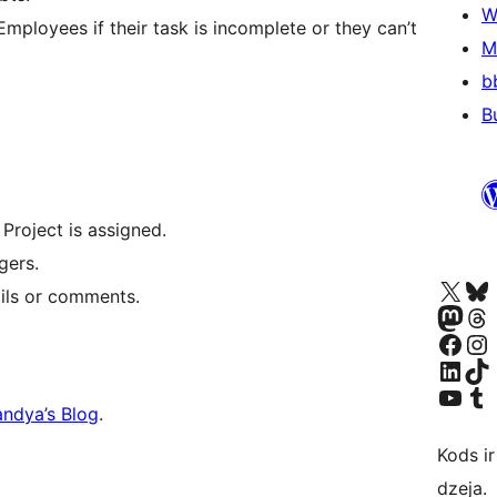
W
mployees if their task is incomplete or they can’t
M
b
B
Project is assigned.
gers.
Apmeklējiet mūsu X (agrāk Twitter)
Apmeklējiet mū
ails or comments.
Apmeklējiet mūsu Mastodon k
Apmeklējiet mū
Apmeklējiet mūsu Facebook lapu
Apmeklējiet mūs
Apmeklējiet mūsu LinkedIn k
Apmeklējiet mū
Apmeklējiet mūsu YouTu
Apmeklējiet mū
andya’s Blog
.
Kods ir
dzeja.