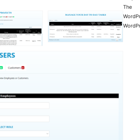
The
WordPre
WordPr