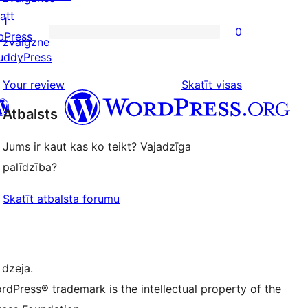
reviews
att
2-
1
0
bPress
star
0
zvaigzne
uddyPress
reviews
1-
star
atsauksmes
Your review
Skatīt visas
reviews
Atbalsts
Jums ir kaut kas ko teikt? Vajadzīga
 kontu
su Bluesky kontu
palīdzība?
ontu
su Threads kontu
u Instagram kontu
Skatīt atbalsta forumu
ontu
su TikTok kontu
be kanālu
su Tumblr kontu
 dzeja.
rdPress® trademark is the intellectual property of the