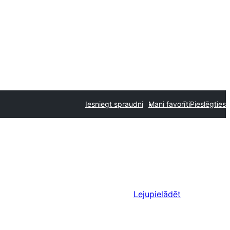
Iesniegt spraudni
Mani favorīti
Pieslēgties
Lejupielādēt