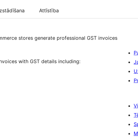
zstādīšana
Attīstība
mmerce stores generate professional GST invoices
P
nvoices with GST details including:
J
U
P
Vi
T
S
M