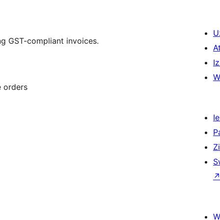
U
g GST-compliant invoices.
A
Iz
W
 orders
Ie
P
Z
S
W