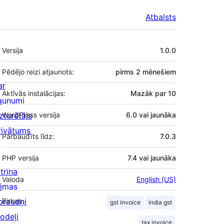
Atbalsts
Meta
Versija
1.0.0
Pēdējo reizi atjaunots:
pirms
2 mēnešiem
ar
Aktīvās instalācijas:
Mazāk par 10
aunumi
zturētājs
WordPress versija
6.0 vai jaunāka
rivātums
Pārbaudīts līdz:
7.0.3
PHP versija
7.4 vai jaunāka
trīna
Valoda
English (US)
ēmas
praudņi
Birkas:
gst invoice
india gst
odeļi
tax invoice