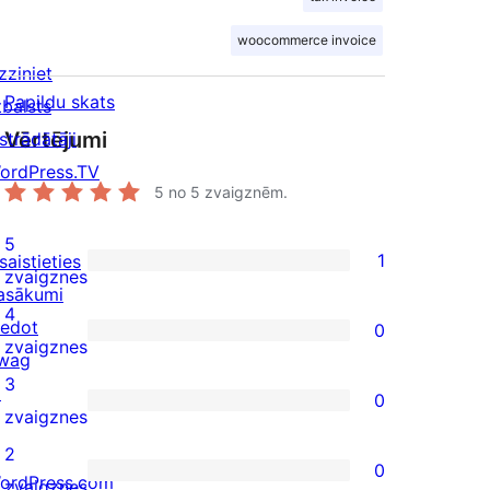
woocommerce invoice
zziniet
Papildu skats
tbalsts
Vērtējumi
strādātāji
ordPress.TV
5
no 5 zvaigznēm.
5
1
saistieties
1
zvaigznes
asākumi
5-
4
iedot
0
star
0
zvaigznes
wag
review
4-
3
↗
0
star
0
zvaigznes
reviews
3-
2
0
star
ordPress.com
0
zvaigznes