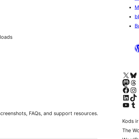
M
b
B
loads
Apmeklējiet mūsu X (agrāk Twitter)
Apmeklējiet mū
Apmeklējiet mūsu Mastodon k
Apmeklējiet mū
Apmeklējiet mūsu Facebook lapu
Apmeklējiet mūs
Apmeklējiet mūsu LinkedIn k
Apmeklējiet mū
Apmeklējiet mūsu YouTu
Apmeklējiet mū
, screenshots, FAQs, and support resources.
Kods ir
The Wo