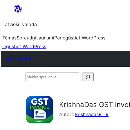
Pāriet
uz
Latviešu valodā
saturu
Tēmas
Spraudņi
Jaunumi
Par
Iegūstiet WordPress
Iegūstiet WordPress
Plugin Directory
Meklēt
spraudņus
KrishnaDas GST Invoi
Autors
krishnadas8119