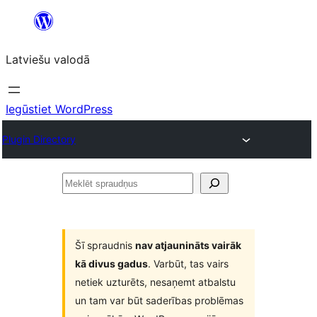
Pāriet
uz
Latviešu valodā
saturu
Iegūstiet WordPress
Plugin Directory
Meklēt
spraudņus
Šī spraudnis
nav atjaunināts vairāk
kā divus gadus
. Varbūt, tas vairs
netiek uzturēts, nesaņemt atbalstu
un tam var būt saderības problēmas