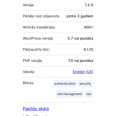
Meta
Versija
1.2.0
Pēdējo reizi atjaunots:
pirms
3 gadiem
Aktīvās instalācijas:
400+
WordPress versija
5.7 vai jaunāka
Pārbaudīts līdz:
6.1.10
PHP versija
7.0 vai jaunāka
Valoda
English (US)
Birkas:
authentication
security
site management
sso
Papildu skats