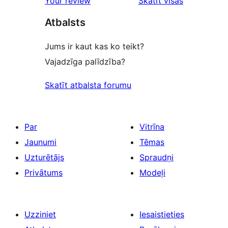
Your review
Skatīt visas
review
atsauksmes
Atbalsts
Jums ir kaut kas ko teikt?
Vajadzīga palīdzība?
Skatīt atbalsta forumu
Par
Vitrīna
Jaunumi
Tēmas
Uzturētājs
Spraudņi
Privātums
Modeļi
Uzziniet
Iesaistieties