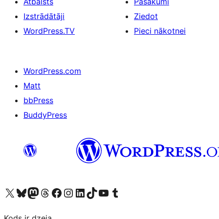
Atbalsts
Pasākumi
Izstrādātāji
Ziedot
WordPress.TV
Pieci nākotnei
WordPress.com
Matt
bbPress
BuddyPress
Apmeklējiet mūsu X (agrāk Twitter) kontu
Apmeklējiet mūsu Bluesky kontu
Apmeklējiet mūsu Mastodon kontu
Apmeklējiet mūsu Threads kontu
Apmeklējiet mūsu Facebook lapu
Apmeklējiet mūsu Instagram kontu
Apmeklējiet mūsu LinkedIn kontu
Apmeklējiet mūsu TikTok kontu
Apmeklējiet mūsu YouTube kanālu
Apmeklējiet mūsu Tumblr kontu
Kods ir dzeja.