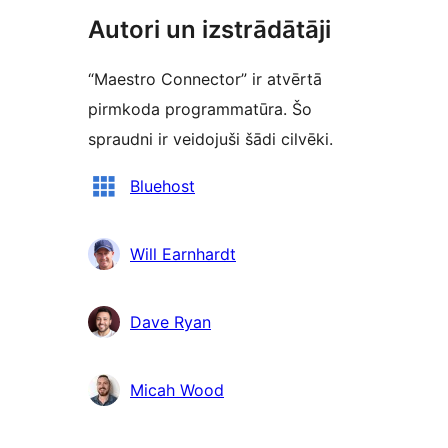
Autori un izstrādātāji
“Maestro Connector” ir atvērtā
pirmkoda programmatūra. Šo
spraudni ir veidojuši šādi cilvēki.
Līdzdalībnieki
Bluehost
Will Earnhardt
Dave Ryan
Micah Wood