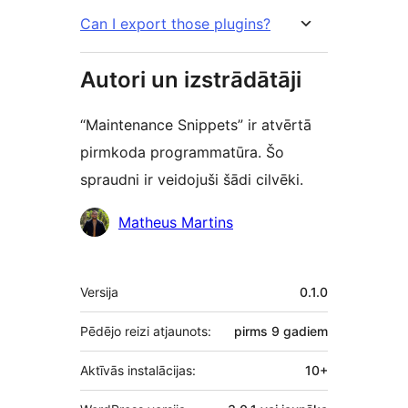
Can I export those plugins?
Autori un izstrādātāji
“Maintenance Snippets” ir atvērtā
pirmkoda programmatūra. Šo
spraudni ir veidojuši šādi cilvēki.
Līdzdalībnieki
Matheus Martins
Meta
Versija
0.1.0
Pēdējo reizi atjaunots:
pirms
9 gadiem
Aktīvās instalācijas:
10+