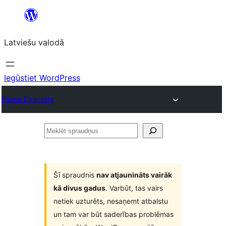
Pāriet
uz
Latviešu valodā
saturu
Iegūstiet WordPress
Plugin Directory
Meklēt
spraudņus
Šī spraudnis
nav atjaunināts vairāk
kā divus gadus
. Varbūt, tas vairs
netiek uzturēts, nesaņemt atbalstu
un tam var būt saderības problēmas