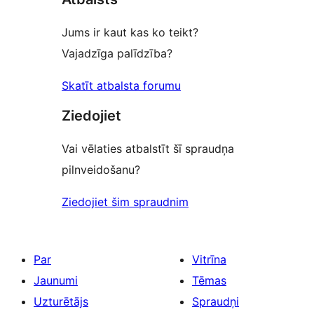
Jums ir kaut kas ko teikt?
Vajadzīga palīdzība?
Skatīt atbalsta forumu
Ziedojiet
Vai vēlaties atbalstīt šī spraudņa
pilnveidošanu?
Ziedojiet šim spraudnim
Par
Vitrīna
Jaunumi
Tēmas
Uzturētājs
Spraudņi