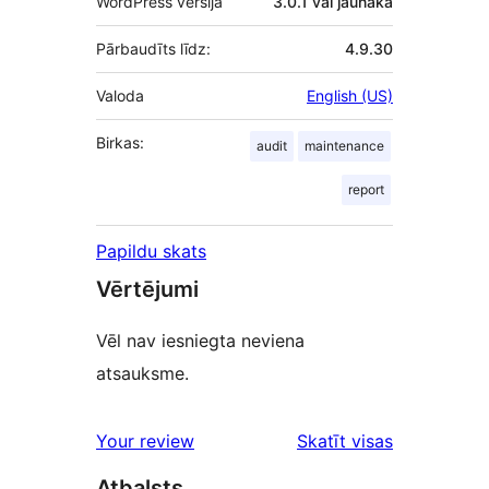
WordPress versija
3.0.1 vai jaunāka
Pārbaudīts līdz:
4.9.30
Valoda
English (US)
Birkas:
audit
maintenance
report
Papildu skats
Vērtējumi
Vēl nav iesniegta neviena
atsauksme.
Your review
Skatīt visas
atsauksmes
Atbalsts