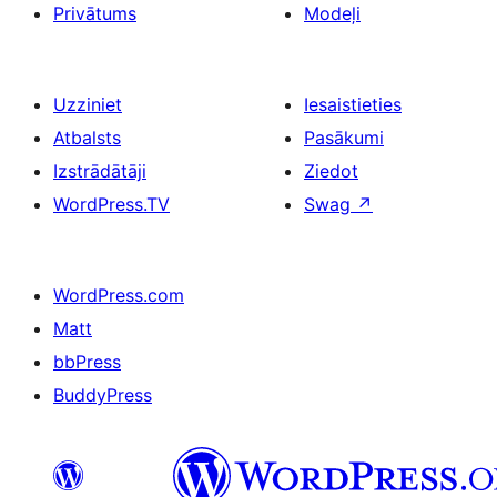
Privātums
Modeļi
Uzziniet
Iesaistieties
Atbalsts
Pasākumi
Izstrādātāji
Ziedot
WordPress.TV
Swag
↗
WordPress.com
Matt
bbPress
BuddyPress