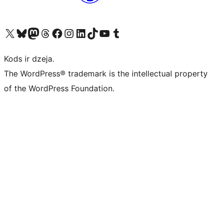
Apmeklējiet mūsu X (agrāk Twitter) kontu
Apmeklējiet mūsu Bluesky kontu
Apmeklējiet mūsu Mastodon kontu
Apmeklējiet mūsu Threads kontu
Apmeklējiet mūsu Facebook lapu
Apmeklējiet mūsu Instagram kontu
Apmeklējiet mūsu LinkedIn kontu
Apmeklējiet mūsu TikTok kontu
Apmeklējiet mūsu YouTube kanālu
Apmeklējiet mūsu Tumblr kontu
Kods ir dzeja.
The WordPress® trademark is the intellectual property
of the WordPress Foundation.