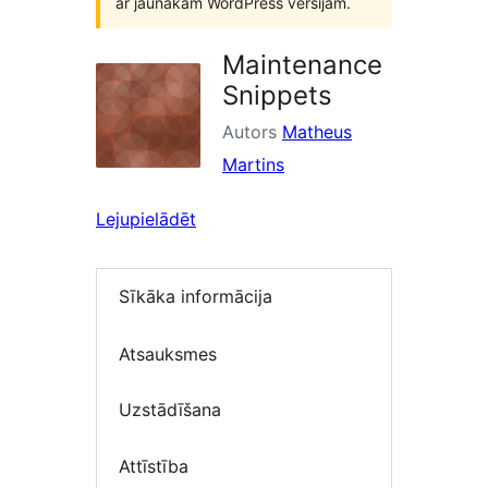
ar jaunākām WordPress versijām.
Maintenance
Snippets
Autors
Matheus
Martins
Lejupielādēt
Sīkāka informācija
Atsauksmes
Uzstādīšana
Attīstība