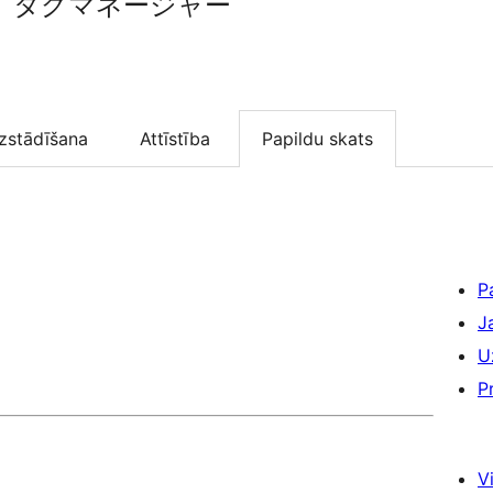
 タグマネージャー
zstādīšana
Attīstība
Papildu skats
P
J
U
P
Vi