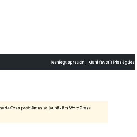
Iesniegt spraudni
Mani favorīti
Pieslēgties
būt saderības problēmas ar jaunākām WordPress