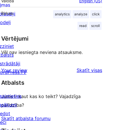
Valoda
English (US)
ēmas
praudņi
Birkas:
analytics
analyze
click
odeļi
read
scroll
Vērtējumi
zziniet
Vēl nav iesniegta neviena atsauksme.
tbalsts
strādātāji
atsauksmes
Your review
Skatīt visas
ordPress.TV
Atbalsts
saistieties
Jums ir kaut kas ko teikt? Vajadzīga
asākumi
palīdzība?
iedot
Skatīt atbalsta forumu
ieci