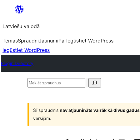
Pāriet
uz
Latviešu valodā
saturu
Tēmas
Spraudņi
Jaunumi
Par
Iegūstiet WordPress
Iegūstiet WordPress
Plugin Directory
Meklēt
spraudņus
Šī spraudnis
nav atjaunināts vairāk kā divus gadus
versijām.