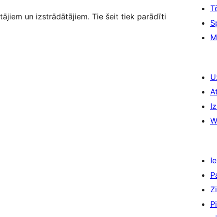
T
tājiem un izstrādātājiem. Tie šeit tiek parādīti
S
M
U
A
Iz
W
Ie
P
Z
P