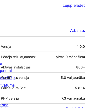
Lejupielādēt
Atbalsts
Meta
Versija
1.0.0
Pēdējo reizi atjaunots:
pirms
9 mēnešiem
ar
Aktīvās instalācijas:
800+
aunumi
zturētājs
WordPress versija
5.0 vai jaunāka
rivātums
Pārbaudīts līdz:
5.8.14
PHP versija
7.3 vai jaunāka
trīna