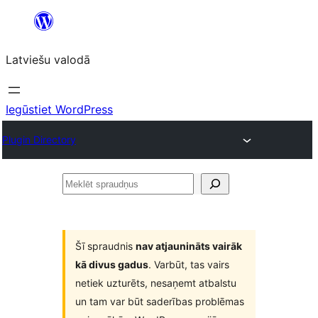
Pāriet
uz
Latviešu valodā
saturu
Iegūstiet WordPress
Plugin Directory
Meklēt
spraudņus
Šī spraudnis
nav atjaunināts vairāk
kā divus gadus
. Varbūt, tas vairs
netiek uzturēts, nesaņemt atbalstu
un tam var būt saderības problēmas