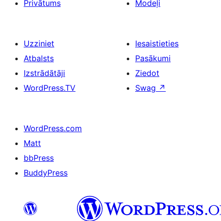
Privātums
Modeļi
Uzziniet
Iesaistieties
Atbalsts
Pasākumi
Izstrādātāji
Ziedot
WordPress.TV
Swag
↗
WordPress.com
Matt
bbPress
BuddyPress