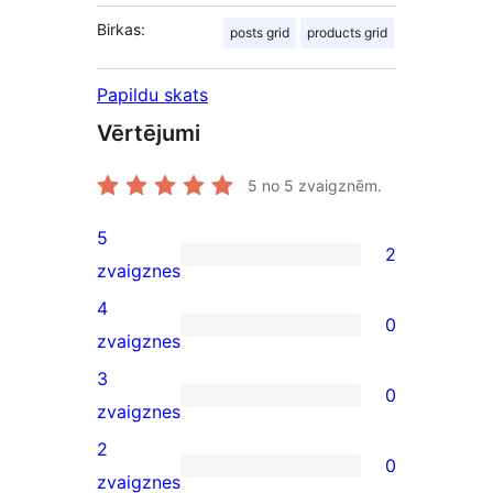
Birkas:
posts grid
products grid
Papildu skats
Vērtējumi
5
no 5 zvaigznēm.
5
2
2
zvaigznes
5-
4
0
star
0
zvaigznes
reviews
4-
3
0
star
0
zvaigznes
reviews
3-
2
0
star
0
zvaigznes