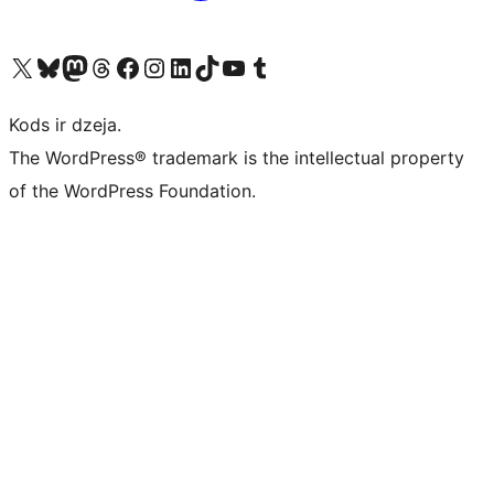
Apmeklējiet mūsu X (agrāk Twitter) kontu
Apmeklējiet mūsu Bluesky kontu
Apmeklējiet mūsu Mastodon kontu
Apmeklējiet mūsu Threads kontu
Apmeklējiet mūsu Facebook lapu
Apmeklējiet mūsu Instagram kontu
Apmeklējiet mūsu LinkedIn kontu
Apmeklējiet mūsu TikTok kontu
Apmeklējiet mūsu YouTube kanālu
Apmeklējiet mūsu Tumblr kontu
Kods ir dzeja.
The WordPress® trademark is the intellectual property
of the WordPress Foundation.