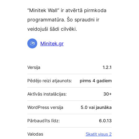
“Minitek Wall” ir atvērtā pirmkoda
programmatūra. Šo spraudni ir
veidojuši šādi cilvēki.
Līdzdalībnieki
Minitek.gr
Meta
Versija
1.2.1
Pēdējo reizi atjaunots:
pirms
4 gadiem
Aktīvās instalācijas:
30+
WordPress versija
5.0 vai jaunāka
Pārbaudīts līdz:
6.0.13
Valodas
Skatīt visus 2