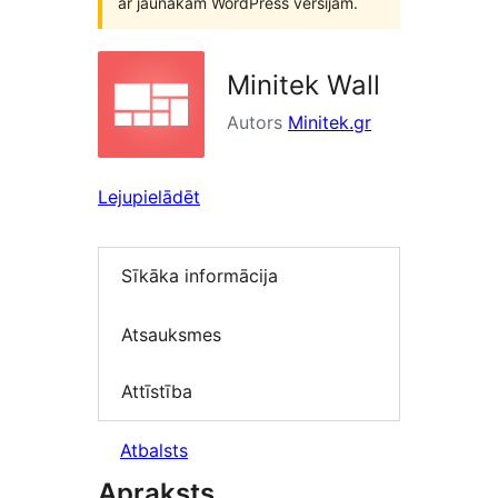
ar jaunākām WordPress versijām.
Minitek Wall
Autors
Minitek.gr
Lejupielādēt
Sīkāka informācija
Atsauksmes
Attīstība
Atbalsts
Apraksts