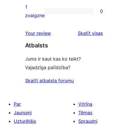
reviews
2-
1
0
star
0
zvaigzne
reviews
1-
star
atsauksmes
Your review
Skatīt visas
reviews
Atbalsts
Jums ir kaut kas ko teikt?
Vajadzīga palīdzība?
Skatīt atbalsta forumu
Par
Vitrīna
Jaunumi
Tēmas
Uzturētājs
Spraudņi