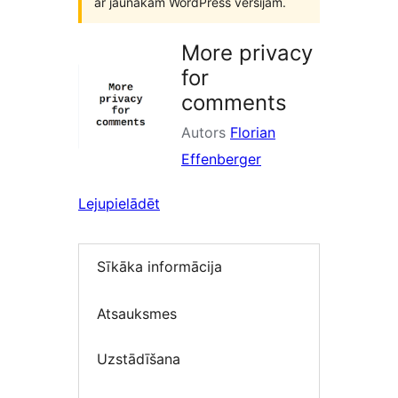
ar jaunākām WordPress versijām.
More privacy
for
comments
Autors
Florian
Effenberger
Lejupielādēt
Sīkāka informācija
Atsauksmes
Uzstādīšana