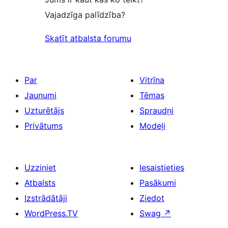
Vajadzīga palīdzība?
Skatīt atbalsta forumu
Par
Vitrīna
Jaunumi
Tēmas
Uzturētājs
Spraudņi
Privātums
Modeļi
Uzziniet
Iesaistieties
Atbalsts
Pasākumi
Izstrādātāji
Ziedot
WordPress.TV
Swag
↗