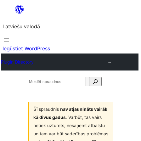
Pāriet
uz
Latviešu valodā
saturu
Iegūstiet WordPress
Plugin Directory
Meklēt
spraudņus
Šī spraudnis
nav atjaunināts vairāk
kā divus gadus
. Varbūt, tas vairs
netiek uzturēts, nesaņemt atbalstu
un tam var būt saderības problēmas