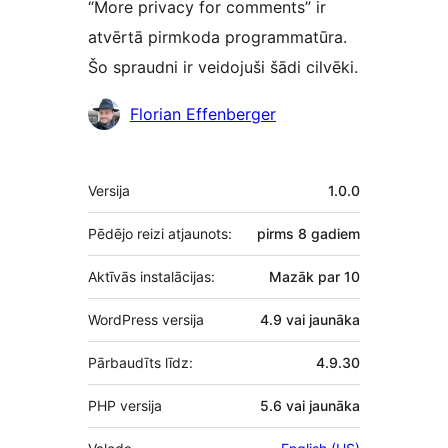
“More privacy for comments” ir
atvērtā pirmkoda programmatūra.
Šo spraudni ir veidojuši šādi cilvēki.
Līdzdalībnieki
Florian Effenberger
Meta
Versija
1.0.0
Pēdējo reizi atjaunots:
pirms
8 gadiem
Aktīvās instalācijas:
Mazāk par 10
WordPress versija
4.9 vai jaunāka
Pārbaudīts līdz:
4.9.30
PHP versija
5.6 vai jaunāka