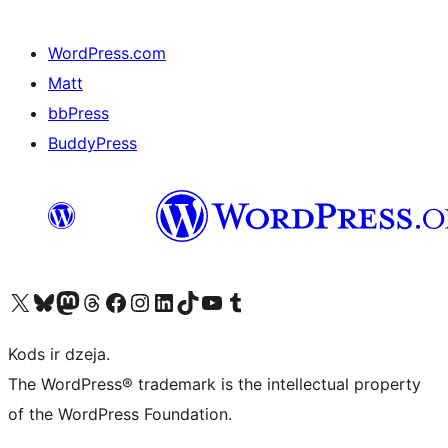
WordPress.com
Matt
bbPress
BuddyPress
Apmeklējiet mūsu X (agrāk Twitter) kontu
Apmeklējiet mūsu Bluesky kontu
Apmeklējiet mūsu Mastodon kontu
Apmeklējiet mūsu Threads kontu
Apmeklējiet mūsu Facebook lapu
Apmeklējiet mūsu Instagram kontu
Apmeklējiet mūsu LinkedIn kontu
Apmeklējiet mūsu TikTok kontu
Apmeklējiet mūsu YouTube kanālu
Apmeklējiet mūsu Tumblr kontu
Kods ir dzeja.
The WordPress® trademark is the intellectual property
of the WordPress Foundation.