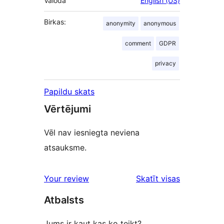
Valoda
English (US)
Birkas:
anonymity
anonymous
comment
GDPR
privacy
Papildu skats
Vērtējumi
Vēl nav iesniegta neviena
atsauksme.
Your review
Skatīt visas
atsauksmes
Atbalsts
Jums ir kaut kas ko teikt?