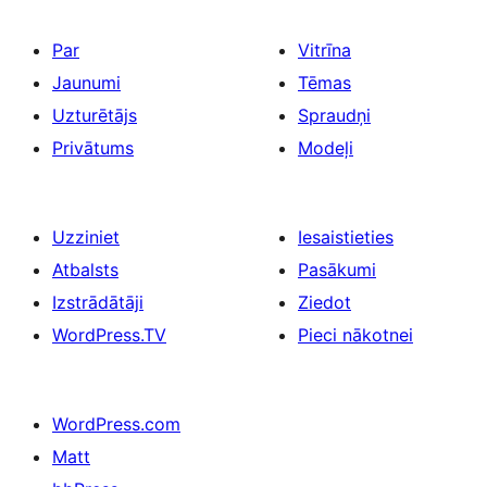
Par
Vitrīna
Jaunumi
Tēmas
Uzturētājs
Spraudņi
Privātums
Modeļi
Uzziniet
Iesaistieties
Atbalsts
Pasākumi
Izstrādātāji
Ziedot
WordPress.TV
Pieci nākotnei
WordPress.com
Matt