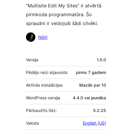
“Multisite Edit My Sites” ir atvērtā
pirmkoda programmatūra. Šo
spraudni ir veidojuši šādi cilvēki.
Līdzdalībnieki
hijiri
Meta
Versija
1.0.0
Pēdējo reizi atjaunots:
pirms
7 gadiem
Aktīvās instalācijas:
Mazāk par 10
WordPress versija
4.4.0 vai jaunāka
Pārbaudīts līdz:
5.2.25
Valoda
English (US)