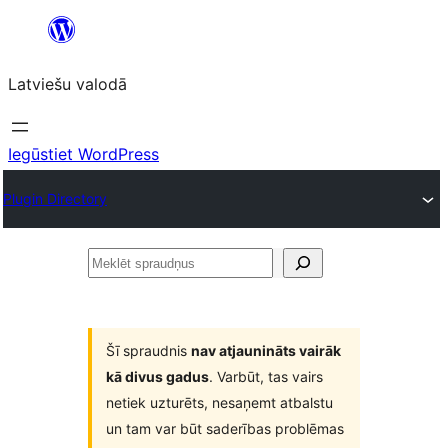
Pāriet
uz
Latviešu valodā
saturu
Iegūstiet WordPress
Plugin Directory
Meklēt
spraudņus
Šī spraudnis
nav atjaunināts vairāk
kā divus gadus
. Varbūt, tas vairs
netiek uzturēts, nesaņemt atbalstu
un tam var būt saderības problēmas