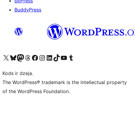
bbPress
BuddyPress
Apmeklējiet mūsu X (agrāk Twitter) kontu
Apmeklējiet mūsu Bluesky kontu
Apmeklējiet mūsu Mastodon kontu
Apmeklējiet mūsu Threads kontu
Apmeklējiet mūsu Facebook lapu
Apmeklējiet mūsu Instagram kontu
Apmeklējiet mūsu LinkedIn kontu
Apmeklējiet mūsu TikTok kontu
Apmeklējiet mūsu YouTube kanālu
Apmeklējiet mūsu Tumblr kontu
Kods ir dzeja.
The WordPress® trademark is the intellectual property
of the WordPress Foundation.